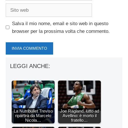
Sito
web
Salva il mio nome, email e sito web in questo
browser per la prossima volta che commento.
LEGGI ANCHE:
La Nutribullet Treviso
Joe Ragland, lutto ad
ripartirà da Marcelo
Avellino: è morto il
Nicola…
fratello…