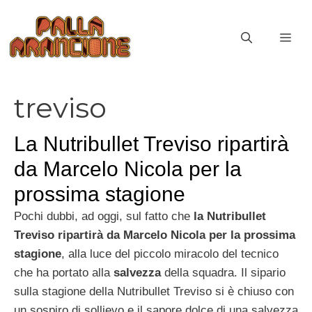
Vai
al
ME
contenuto
treviso
La Nutribullet Treviso ripartirà
da Marcelo Nicola per la
prossima stagione
Pochi dubbi, ad oggi, sul fatto che
la Nutribullet
Treviso ripartirà da Marcelo Nicola per la prossima
stagione
, alla luce del piccolo miracolo del tecnico
che ha portato alla
salvezza
della squadra. Il sipario
sulla stagione della Nutribullet Treviso si è chiuso con
un sospiro di sollievo e il sapore dolce di una salvezza