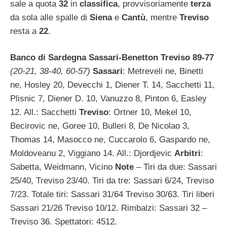
sale a quota
32
in
classifica
, provvisoriamente
terza
da sola alle spalle di
Siena
e
Cantù
, mentre
Treviso
resta a
22
.
Banco di Sardegna Sassari-Benetton Treviso 89-77
(20-21, 38-40, 60-57)
Sassari
: Metreveli ne, Binetti
ne, Hosley 20, Devecchi 1, Diener T. 14, Sacchetti 11,
Plisnic 7, Diener D. 10, Vanuzzo 8, Pinton 6, Easley
12. All.: Sacchetti
Treviso
: Ortner 10, Mekel 10,
Becirovic ne, Goree 10, Bulleri 8, De Nicolao 3,
Thomas 14, Masocco ne, Cuccarolo 6, Gaspardo ne,
Moldoveanu 2, Viggiano 14. All.: Djordjevic
Arbitri
:
Sabetta, Weidmann, Vicino
Note
– Tiri da due: Sassari
25/40, Treviso 23/40. Tiri da tre: Sassari 6/24, Treviso
7/23. Totale tiri: Sassari 31/64 Treviso 30/63. Tiri liberi
Sassari 21/26 Treviso 10/12. Rimbalzi: Sassari 32 –
Treviso 36. Spettatori: 4512.