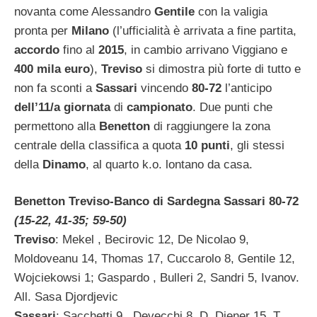
novanta come Alessandro
Gentile
con la valigia
pronta per
Milano
(l’ufficialità è arrivata a fine partita,
accordo
fino al
2015
, in cambio arrivano Viggiano e
400 mila euro
),
Treviso
si dimostra più forte di tutto e
non fa sconti a
Sassari
vincendo
80-72
l’anticipo
dell’11/a giornata
di
campionato
. Due punti che
permettono alla
Benetton
di raggiungere la zona
centrale della classifica a quota
10 punti
, gli stessi
della
Dinamo
, al quarto k.o. lontano da casa.
Benetton Treviso-Banco di Sardegna Sassari 80-72
(15-22, 41-35; 59-50)
Treviso
: Mekel , Becirovic 12, De Nicolao 9,
Moldoveanu 14, Thomas 17, Cuccarolo 8, Gentile 12,
Wojciekowsi 1; Gaspardo , Bulleri 2, Sandri 5, Ivanov.
All. Sasa Djordjevic
Sassari
: Sacchetti 9 , Devecchi 8, D. Diener 15, T.