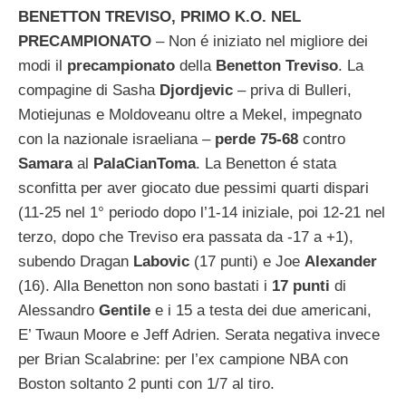
BENETTON TREVISO, PRIMO K.O. NEL
PRECAMPIONATO
– Non é iniziato nel migliore dei
modi il
precampionato
della
Benetton Treviso
. La
compagine di Sasha
Djordjevic
– priva di Bulleri,
Motiejunas e Moldoveanu oltre a Mekel, impegnato
con la nazionale israeliana –
perde 75-68
contro
Samara
al
PalaCianToma
. La Benetton é stata
sconfitta per aver giocato due pessimi quarti dispari
(11-25 nel 1° periodo dopo l’1-14 iniziale, poi 12-21 nel
terzo, dopo che Treviso era passata da -17 a +1),
subendo Dragan
Labovic
(17 punti) e Joe
Alexander
(16). Alla Benetton non sono bastati i
17 punti
di
Alessandro
Gentile
e i 15 a testa dei due americani,
E’ Twaun Moore e Jeff Adrien. Serata negativa invece
per Brian Scalabrine: per l’ex campione NBA con
Boston soltanto 2 punti con 1/7 al tiro.