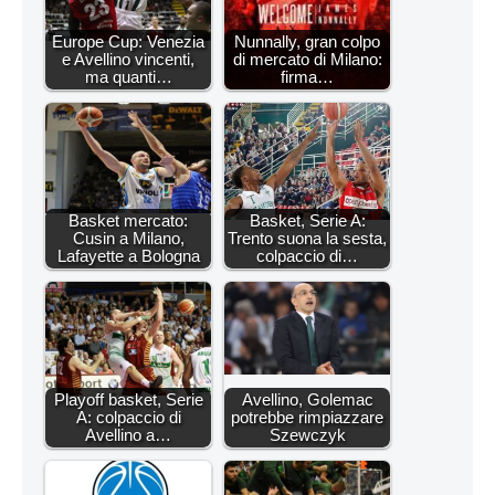
Europe Cup: Venezia
Nunnally, gran colpo
e Avellino vincenti,
di mercato di Milano:
ma quanti…
firma…
Basket mercato:
Basket, Serie A:
Cusin a Milano,
Trento suona la sesta,
Lafayette a Bologna
colpaccio di…
Playoff basket, Serie
Avellino, Golemac
A: colpaccio di
potrebbe rimpiazzare
Avellino a…
Szewczyk