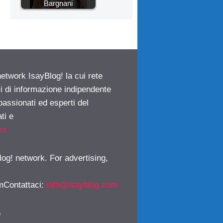
Bargnani
network IsayBlog! la cui rete
ci di informazione indipendente
passionati ed esperti del
ti e
om
log! network. For advertising,
mContattaci
:
info@isayblog.com
)