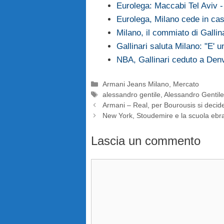
Eurolega: Maccabi Tel Aviv 
Eurolega, Milano cede in cas
Milano, il commiato di Gallinari
Gallinari saluta Milano: "E' u
NBA, Gallinari ceduto a Den
Categorie
Armani Jeans Milano
,
Mercato
Tag
alessandro gentile
,
Alessandro Gentil
Armani – Real, per Bourousis si decide 
New York, Stoudemire e la scuola ebr
Lascia un commento
Commento