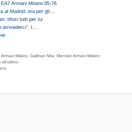
- EA7 Armani Milano 85-76
a al Madrid: ora per gli…
: tifosi tutti per lui
n arrivederci". I…
ver
e Armani Milano
,
Gallinari Nba
,
Mercato Armani Milano
all’ultimo
aica