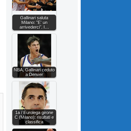
Gallinari saluta
Milano: "E' un
arrivederci". I…
NBA, Gallinari ceduto
a Denver
1a / Eurolega girone
C (Milano): risultati e
classifica