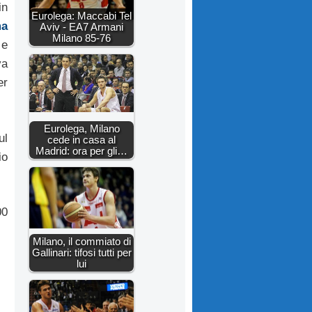
in
Eurolega: Maccabi Tel
ma
Aviv - EA7 Armani
Milano 85-76
e
va
er
Eurolega, Milano
ul
cede in casa al
Madrid: ora per gli…
io
00
Milano, il commiato di
Gallinari: tifosi tutti per
lui