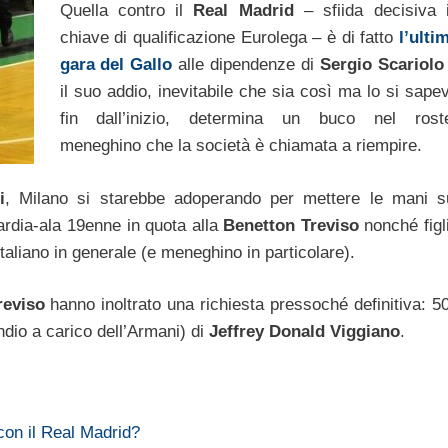
Quella contro il
Real Madrid
– sfiida decisiva 
chiave di qualificazione Eurolega – è di fatto
l’ulti
gara del Gallo
alle dipendenze di
Sergio Scariolo
il suo addio, inevitabile che sia così ma lo si sape
fin dall’inizio, determina un buco nel rost
meneghino che la società è chiamata a riempire.
i
, Milano si starebbe adoperando per mettere le mani s
ardia-ala 19enne in quota alla
Benetton Treviso
nonché figl
taliano in generale (e meneghino in particolare).
reviso
hanno inoltrato una richiesta pressoché definitiva: 5
mndio a carico dell’Armani) di
Jeffrey Donald Viggiano
.
con il Real Madrid?