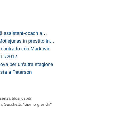
o di assistant-coach a…
otiejunas in prestito in…
l contratto con Markovic
011/2012
nova per un'altra stagione
esta a Peterson
nza tifosi ospiti
, Sacchetti: “Siamo grandi?”