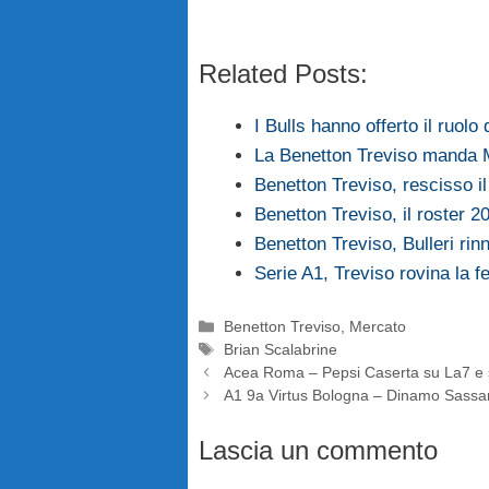
Related Posts:
I Bulls hanno offerto il ruol
La Benetton Treviso manda M
Benetton Treviso, rescisso i
Benetton Treviso, il roster 2
Benetton Treviso, Bulleri rin
Serie A1, Treviso rovina la f
Categorie
Benetton Treviso
,
Mercato
Tag
Brian Scalabrine
Acea Roma – Pepsi Caserta su La7 e se
A1 9a Virtus Bologna – Dinamo Sassari
Lascia un commento