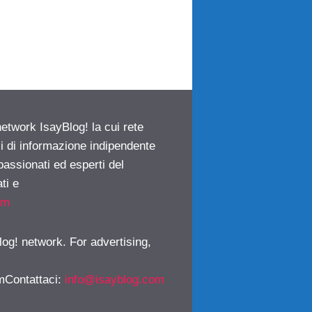
network IsayBlog! la cui rete
ci di informazione indipendente
passionati ed esperti del
ti e
om
log! network. For advertising,
mContattaci
:
info@isayblog.com