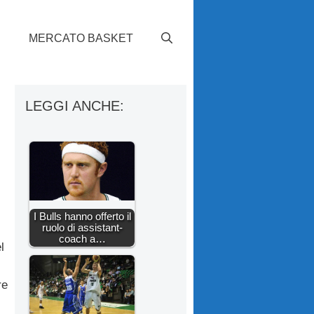
S
MERCATO BASKET
LEGGI ANCHE:
I Bulls hanno offerto il
ruolo di assistant-
coach a…
l
re