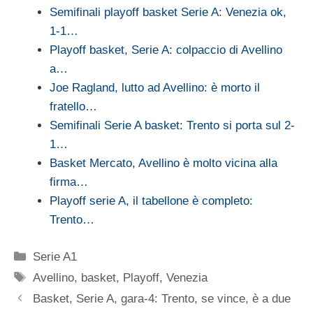
Semifinali playoff basket Serie A: Venezia ok,
1-1…
Playoff basket, Serie A: colpaccio di Avellino
a…
Joe Ragland, lutto ad Avellino: è morto il
fratello…
Semifinali Serie A basket: Trento si porta sul 2-
1…
Basket Mercato, Avellino è molto vicina alla
firma…
Playoff serie A, il tabellone è completo:
Trento…
Categorie
Serie A1
Tag
Avellino
,
basket
,
Playoff
,
Venezia
Basket, Serie A, gara-4: Trento, se vince, è a due