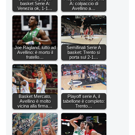
basket Serie A:
A: colpaccio di
Venezia ok, 1-1…
Avellino a…
Joe Ragland, lutto ad
Semifinali Serie A
Avellino: è morto il
basket: Trento si
fratello…
porta sul 2-1…
Basket Mercato,
Playoff serie A, il
Avellino è molto
tabellone è completo:
vicina alla firma…
Trento…