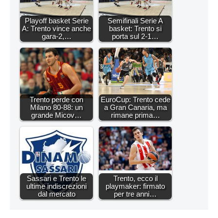
Playoff basket Serie
Semifinali Serie A
A: Trento vince anche
basket: Trento si
gara-2,…
porta sul 2-1…
Trento perde con
EuroCup: Trento cede
Milano 80-88: un
a Gran Canaria, ma
grande Micov…
rimane prima…
Sassari e Trento le
Trento, ecco il
ultime indiscrezioni
playmaker: firmato
dal mercato
per tre anni…