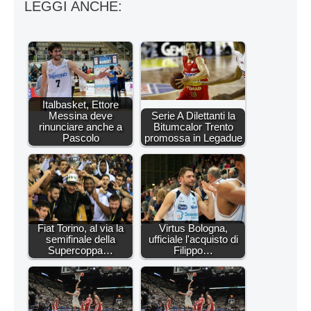
LEGGI ANCHE:
Italbasket, Ettore
Messina deve
Serie A Dilettanti la
rinunciare anche a
Bitumcalor Trento
Pascolo
promossa in Legadue
Fiat Torino, al via la
Virtus Bologna,
semifinale della
ufficiale l'acquisto di
Supercoppa…
Filippo…