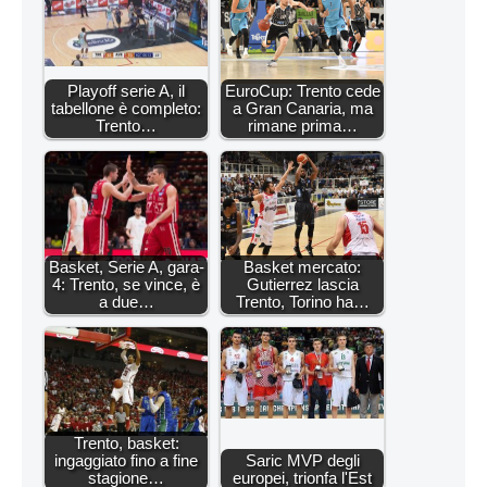
Playoff serie A, il
EuroCup: Trento cede
tabellone è completo:
a Gran Canaria, ma
Trento…
rimane prima…
Basket, Serie A, gara-
Basket mercato:
4: Trento, se vince, è
Gutierrez lascia
a due…
Trento, Torino ha…
Trento, basket:
ingaggiato fino a fine
Saric MVP degli
stagione…
europei, trionfa l'Est