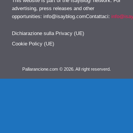
This website is part of the IsayBlog! network. For
advertising, press releases and other
opportunities:
info@isayblog.comContattaci
:
info@isa
Dichiarazione sulla Privacy (UE)
Cookie Policy (UE)
Pallarancione.com © 2026. All right reserverd.