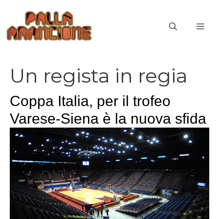
Vai
al
ME
contenuto
Un regista in regia
Coppa Italia, per il trofeo
Varese-Siena è la nuova sfida