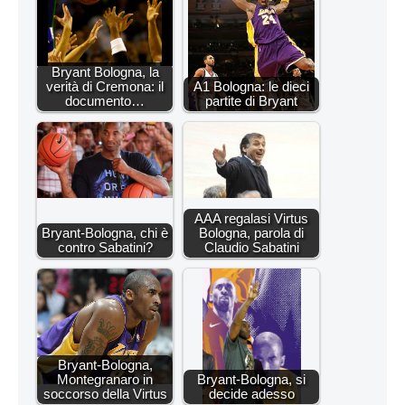
Bryant Bologna, la
verità di Cremona: il
A1 Bologna: le dieci
documento…
partite di Bryant
AAA regalasi Virtus
Bryant-Bologna, chi è
Bologna, parola di
contro Sabatini?
Claudio Sabatini
Bryant-Bologna,
Montegranaro in
Bryant-Bologna, si
soccorso della Virtus
decide adesso