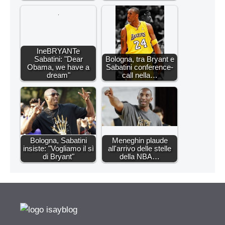
IneBRYANTe
Sabatini: "Dear
Bologna, tra Bryant e
Obama, we have a
Sabatini conference-
dream"
call nella…
Bologna, Sabatini
Meneghin plaude
insiste: "Vogliamo il sì
all'arrivo delle stelle
di Bryant"
della NBA…