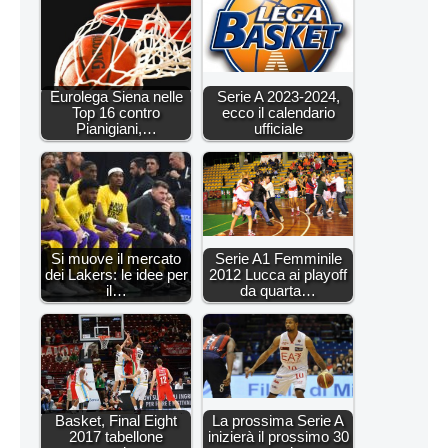
Eurolega Siena nelle
Serie A 2023-2024,
Top 16 contro
ecco il calendario
Pianigiani,…
ufficiale
Si muove il mercato
Serie A1 Femminile
dei Lakers: le idee per
2012 Lucca ai playoff
il…
da quarta…
Basket, Final Eight
La prossima Serie A
2017 tabellone
inizierà il prossimo 30