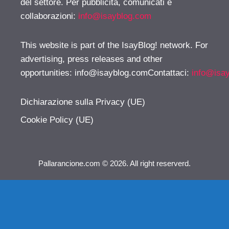
del settore. Per pubblicità, comunicati e
collaborazioni:
info@isayblog.com
This website is part of the IsayBlog! network. For
advertising, press releases and other
opportunities:
info@isayblog.comContattaci
:
info@isa
Dichiarazione sulla Privacy (UE)
Cookie Policy (UE)
Pallarancione.com © 2026. All right reserverd.