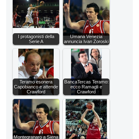
I protagonisti della
Umana Venezia
Serie A
annuncia Ivan Zoroski
Teramo esonera
BancaTercas Teramo:
Capobianco e attende
ecco Ramagli e
Crawford
Crawford
Montegranaro a Siena