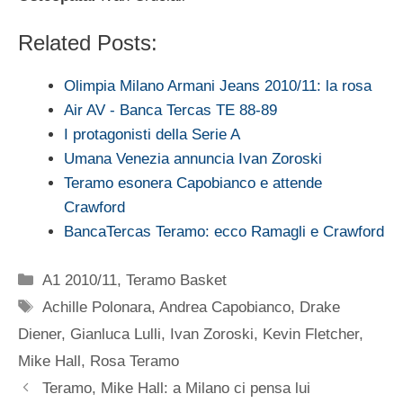
Related Posts:
Olimpia Milano Armani Jeans 2010/11: la rosa
Air AV - Banca Tercas TE 88-89
I protagonisti della Serie A
Umana Venezia annuncia Ivan Zoroski
Teramo esonera Capobianco e attende
Crawford
BancaTercas Teramo: ecco Ramagli e Crawford
Categorie
A1 2010/11
,
Teramo Basket
Tag
Achille Polonara
,
Andrea Capobianco
,
Drake
Diener
,
Gianluca Lulli
,
Ivan Zoroski
,
Kevin Fletcher
,
Mike Hall
,
Rosa Teramo
Teramo, Mike Hall: a Milano ci pensa lui