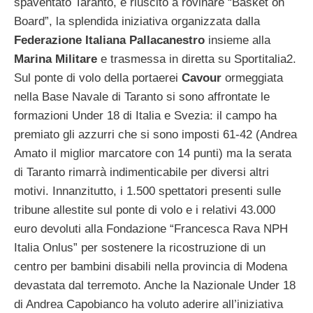
spaventato Taranto, è riuscito a rovinare “Basket on
Board”, la splendida iniziativa organizzata dalla
Federazione Italiana Pallacanestro
insieme alla
Marina Militare
e trasmessa in diretta su Sportitalia2.
Sul ponte di volo della portaerei
Cavour
ormeggiata
nella Base Navale di Taranto si sono affrontate le
formazioni Under 18 di Italia e Svezia: il campo ha
premiato gli azzurri che si sono imposti 61-42 (Andrea
Amato il miglior marcatore con 14 punti) ma la serata
di Taranto rimarrà indimenticabile per diversi altri
motivi. Innanzitutto, i 1.500 spettatori presenti sulle
tribune allestite sul ponte di volo e i relativi 43.000
euro devoluti alla Fondazione “Francesca Rava NPH
Italia Onlus” per sostenere la ricostruzione di un
centro per bambini disabili nella provincia di Modena
devastata dal terremoto. Anche la Nazionale Under 18
di Andrea Capobianco ha voluto aderire all’iniziativa