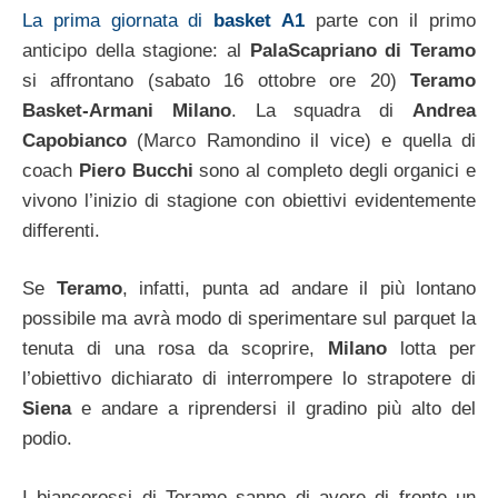
La prima giornata di
basket A1
parte con il primo
anticipo della stagione: al
PalaScapriano di Teramo
si affrontano (sabato 16 ottobre ore 20)
Teramo
Basket-Armani Milano
. La squadra di
Andrea
Capobianco
(Marco Ramondino il vice) e quella di
coach
Piero Bucchi
sono al completo degli organici e
vivono l’inizio di stagione con obiettivi evidentemente
differenti.
Se
Teramo
, infatti, punta ad andare il più lontano
possibile ma avrà modo di sperimentare sul parquet la
tenuta di una rosa da scoprire,
Milano
lotta per
l’obiettivo dichiarato di interrompere lo strapotere di
Siena
e andare a riprendersi il gradino più alto del
podio.
I biancorossi di Teramo sanno di avere di fronte un