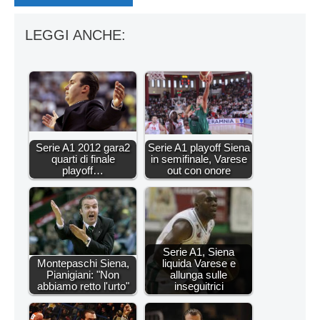
LEGGI ANCHE:
Serie A1 2012 gara2
Serie A1 playoff Siena
quarti di finale
in semifinale, Varese
playoff…
out con onore
Serie A1, Siena
Montepaschi Siena,
liquida Varese e
Pianigiani: "Non
allunga sulle
abbiamo retto l'urto"
inseguitrici