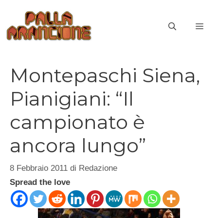
Vai
al
ME
contenuto
Montepaschi Siena,
Pianigiani: “Il
campionato è
ancora lungo”
8 Febbraio 2011
di
Redazione
Spread the love