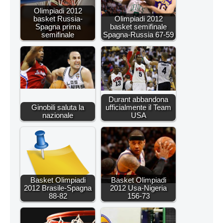
Olimpiadi 2012
basket Russia-
Olimpiadi 2012
Spagna prima
basket semifinale
semifinale
Spagna-Russia 67-59
Durant abbandona
Ginobili saluta la
ufficialmente il Team
nazionale
USA
Basket Olimpiadi
Basket Olimpiadi
2012 Brasile-Spagna
2012 Usa-Nigeria
88-82
156-73