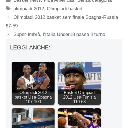
Basket news
,
Fiba Americas
,
Senza categoria
Tag
olimpiadi 2012
,
Olimpiadi basket
Olimpiadi 2012 basket semifinale Spagna-Russia
67-59
Super-Imbrò, l’Italia Under18 passa il turno
LEGGI ANCHE:
Olimpiadi 2012
Basket Olimpiadi
basket Usa-Spagna
2012 Usa-Tunisia
107-100
110-63