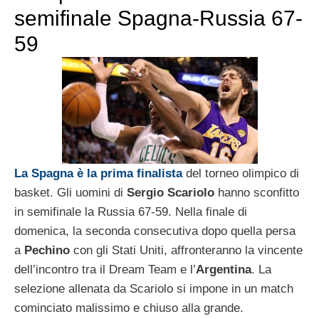
semifinale Spagna-Russia 67-
59
La Spagna è la prima finalista
del torneo olimpico di
basket. Gli uomini di
Sergio Scariolo
hanno sconfitto
in semifinale la Russia 67-59. Nella finale di
domenica, la seconda consecutiva dopo quella persa
a
Pechino
con gli Stati Uniti, affronteranno la vincente
dell’incontro tra il Dream Team e l’
Argentina
. La
selezione allenata da Scariolo si impone in un match
cominciato malissimo e chiuso alla grande.