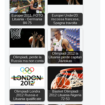
Europei 2011, FOTO
Europei Under20:
Lituania - Germania
riscossa francese,
84-75
Spagna travolta
Olimpiadi 2012 la
Olimpiadi, perde la
Lituania perde capitan
Russia ma non conta
Javtokas
Olimpiadi Londra
Basket Olimpiadi
2012 Russia e
2012 Lituania-Nigeria
Lituania qualificate
72-53