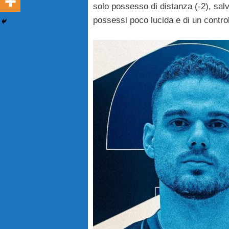
solo possesso di distanza (-2), salvo
possessi poco lucida e di un controll