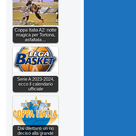
Coppa Italia A2: notte
magica per Tortona,
asfaltata…
Serie A 2023-2024,
ecco il calendario
ufficiale
Dai dilettanti un no
deciso alla grande