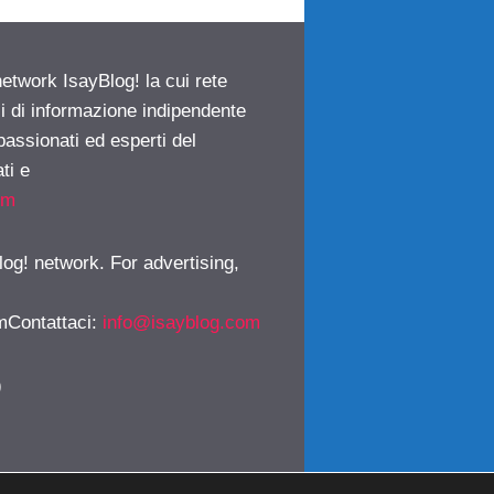
network IsayBlog! la cui rete
ci di informazione indipendente
passionati ed esperti del
ti e
om
log! network. For advertising,
mContattaci
:
info@isayblog.com
)