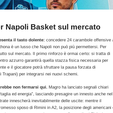
r Napoli Basket sul mercato
esenta il tasto dolente:
concedere 24 carambole offensive 
thona è un lusso che Napoli non può più permettersi. Per
to sul mercato. Il primo rinforzo è ormai certo: si tratta di
centro azzurro garantirà quella stazza fisica necessaria per
ente e il giocatore potrà sfruttare la pausa forzata di
i Trapani) per integrarsi nei nuovi schemi.
otrebbe non fermarsi qui.
Magro ha lanciato segnali chiari
e “taglia ed energia”, lasciando presagire un innesto anche nel
trate innescherà inevitabilmente delle uscite: mentre il
messo sposo di Rimini in A2, la posizione degli americani 