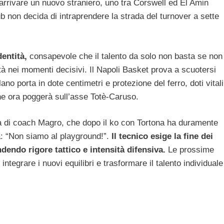
 arrivare un nuovo straniero, uno tra Corswell ed El Amin
b non decida di intraprendere la strada del turnover a sette
entità,
consapevole che il talento da solo non basta se non
dità nei momenti decisivi. Il Napoli Basket prova a scuotersi
no porta in dote centimetri e protezione del ferro, doti vitali
che ora poggerà sull’asse Totè-Caruso.
ra di coach Magro, che dopo il ko con Tortona ha duramente
na: “Non siamo al playground!”.
Il tecnico esige la fine dei
ndendo rigore tattico e intensità difensiva.
Le prossime
ntegrare i nuovi equilibri e trasformare il talento individuale