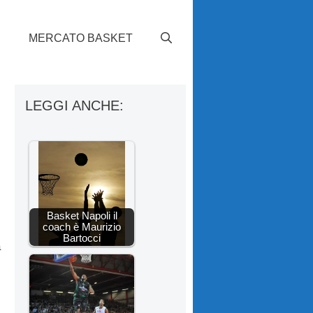
S
MERCATO BASKET
LEGGI ANCHE:
Basket Napoli il
coach è Maurizio
Bartocci
a