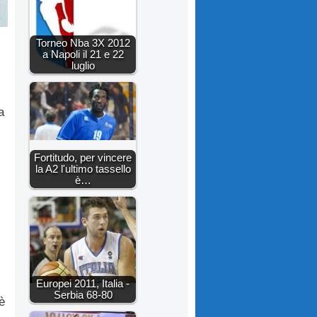
Torneo Nba 3X 2012
a Napoli il 21 e 22
luglio
a
Fortitudo, per vincere
la A2 l'ultimo tassello
è…
Europei 2011, Italia -
Serbia 68-80
è