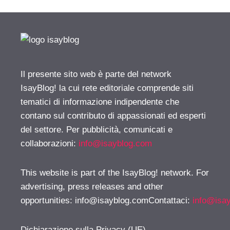
Il presente sito web è parte del network
IsayBlog! la cui rete editoriale comprende siti
tematici di informazione indipendente che
contano sul contributo di appassionati ed esperti
del settore. Per pubblicità, comunicati e
collaborazioni:
info@isayblog.com
This website is part of the IsayBlog! network. For
advertising, press releases and other
opportunities:
info@isayblog.comContattaci
:
info@isa
Dichiarazione sulla Privacy (UE)