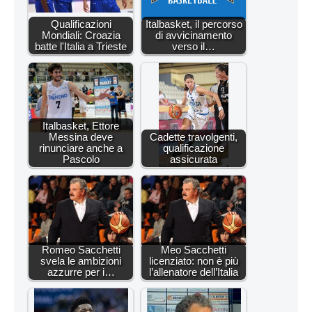
Qualificazioni
Italbasket, il percorso
Mondiali: Croazia
di avvicinamento
batte l'Italia a Trieste
verso il…
Italbasket, Ettore
Messina deve
Cadette travolgenti,
rinunciare anche a
qualificazione
Pascolo
assicurata
Romeo Sacchetti
Meo Sacchetti
svela le ambizioni
licenziato: non è più
azzurre per i…
l’allenatore dell’Italia