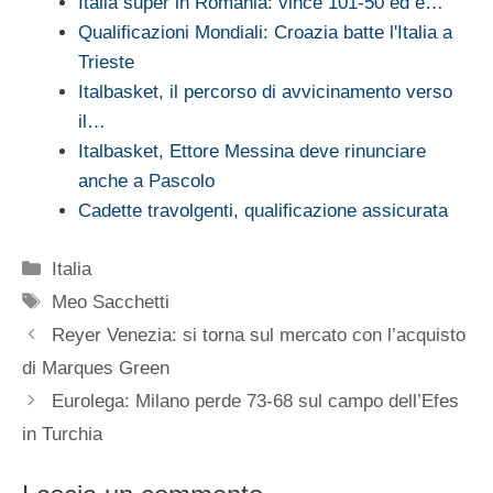
Italia super in Romania: vince 101-50 ed è…
Qualificazioni Mondiali: Croazia batte l'Italia a
Trieste
Italbasket, il percorso di avvicinamento verso
il…
Italbasket, Ettore Messina deve rinunciare
anche a Pascolo
Cadette travolgenti, qualificazione assicurata
Categorie
Italia
Tag
Meo Sacchetti
Reyer Venezia: si torna sul mercato con l’acquisto
di Marques Green
Eurolega: Milano perde 73-68 sul campo dell’Efes
in Turchia