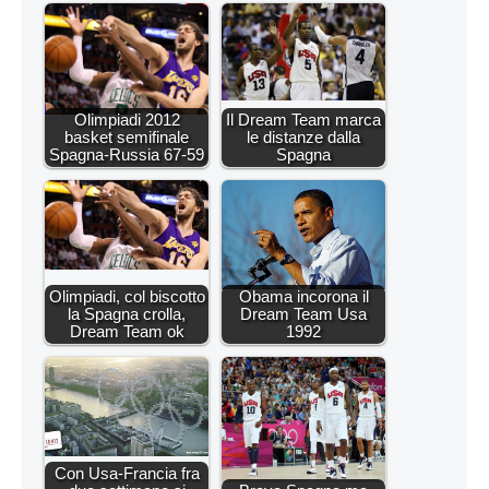
Olimpiadi 2012
Il Dream Team marca
basket semifinale
le distanze dalla
Spagna-Russia 67-59
Spagna
Olimpiadi, col biscotto
Obama incorona il
la Spagna crolla,
Dream Team Usa
Dream Team ok
1992
Con Usa-Francia fra