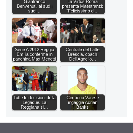
Gianfranco
La Virtus Roma
Benvenuti, al sud i
presenta Maestranzi:
suoi…
"Felicissimo di…
Serie A 2012 Reggio
Centrale del Latte
Emilia conferma in
Brescia, coach
panchina Max Menetti
Dell'Agnello…
Tutte le decisioni della
Cimberio Varese
Legadue. La
ingaggia Adrian
Reggiana si…
Banks