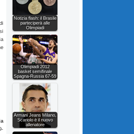
Notizia flash: il Brasile
parteciperà alle
di
Olimpiadi
si
ia
me
Olimpiadi 2012
basket semifinale
Spagna-Russia 67-59
Armani Jeans Milano,
Scariolo è il nuovo
ia
allenatore
9-