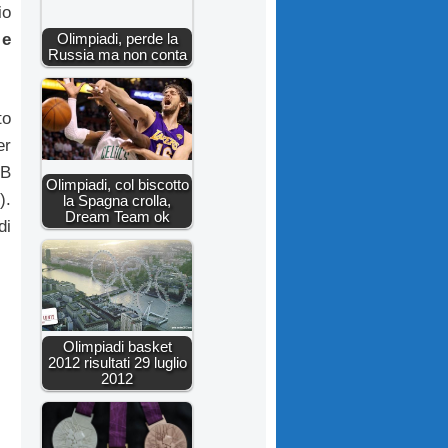
io
Olimpiadi, perde la
 e
Russia ma non conta
to
er
 B
Olimpiadi, col biscotto
).
la Spagna crolla,
Dream Team ok
di
Olimpiadi basket
2012 risultati 29 luglio
2012