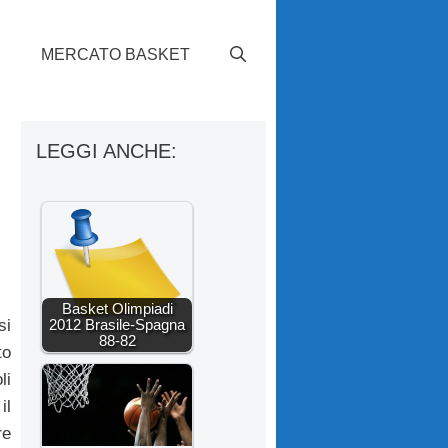
S
MERCATO BASKET
LEGGI ANCHE:
Basket Olimpiadi
2012 Brasile-Spagna
si
88-82
to
li
il
re