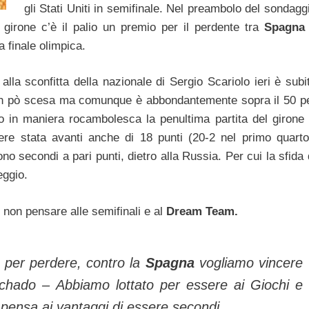
gli Stati Uniti in semifinale. Nel preambolo del sondagg
l girone c’è il palio un premio per il perdente tra
Spagna
a finale olimpica.
 alla sconfitta della nazionale di Sergio Scariolo ieri è subi
 un pò scesa ma comunque è abbondantemente sopra il 50 p
so in maniera rocambolesca la penultima partita del girone
re stata avanti anche di 18 punti (20-2 nel primo quarto
ono secondi a pari punti, dietro alla Russia. Per cui la sfida 
eggio.
i non pensare alle semifinali e al
Dream Team.
 per perdere, contro la
Spagna
vogliamo vincere
chado – Abbiamo lottato per essere ai Giochi e
pensa ai vantaggi di essere secondi.