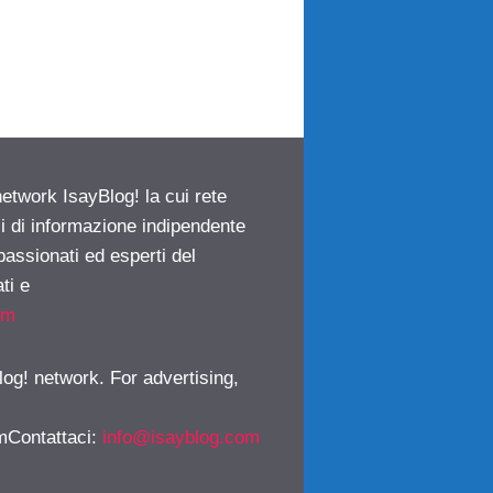
network IsayBlog! la cui rete
ci di informazione indipendente
passionati ed esperti del
ti e
om
log! network. For advertising,
mContattaci
:
info@isayblog.com