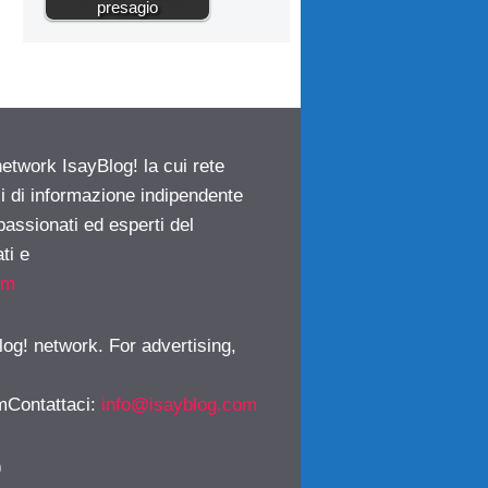
presagio
network IsayBlog! la cui rete
ci di informazione indipendente
passionati ed esperti del
ti e
om
log! network. For advertising,
mContattaci
:
info@isayblog.com
)