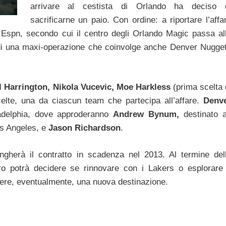
arrivare al cestista di Orlando ha deciso 
sacrificarne un paio. Con ordine: a riportare l’affa
Espn, secondo cui il centro degli Orlando Magic passa al
o di una maxi-operazione che coinvolge anche Denver Nugge
l Harrington, Nikola Vucevic, Moe Harkless
(prima scelta 
celte, una da ciascun team che partecipa all’affare.
Denv
delphia, dove approderanno
Andrew Bynum,
destinato 
s Angeles, e
Jason Richardson
.
herà il contratto in scadenza nel 2013. Al termine del
tro potrà decidere se rinnovare con i Lakers o esplorare 
ere, eventualmente, una nuova destinazione.