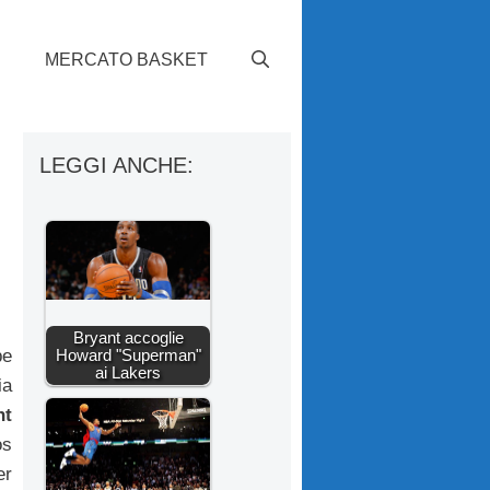
S
MERCATO BASKET
LEGGI ANCHE:
Bryant accoglie
Howard "Superman"
be
ai Lakers
ia
ht
os
er