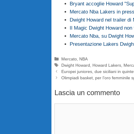
Bryant accoglie Howard "Su
Mercato Nba Lakers in pres
Dwight Howard nel trailer di
Il Magic Dwight Howard non 
Mercato Nba, su Dwight How
Presentazione Lakers Dwight
Categorie
Mercato
,
NBA
Tag
Dwight Howard
,
Howard Lakers
,
Merc
Europei juniores, due siciliani in quinte
Olimpiadi basket, per l’oro femminile 
Lascia un commento
Commento