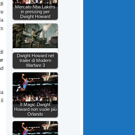
di
Mercato Nba Lakers
in pressing per
re
Dwight Howard
la
ts
di
Dwight Howard nel
er
trailer di Modern
Warfare 3
ad
la
il
Il Magic Dwight
Howard non vuole più
Orlando