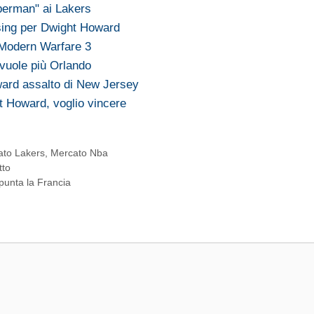
perman" ai Lakers
sing per Dwight Howard
 Modern Warfare 3
vuole più Orlando
ard assalto di New Jersey
 Howard, voglio vincere
ato Lakers
,
Mercato Nba
tto
spunta la Francia