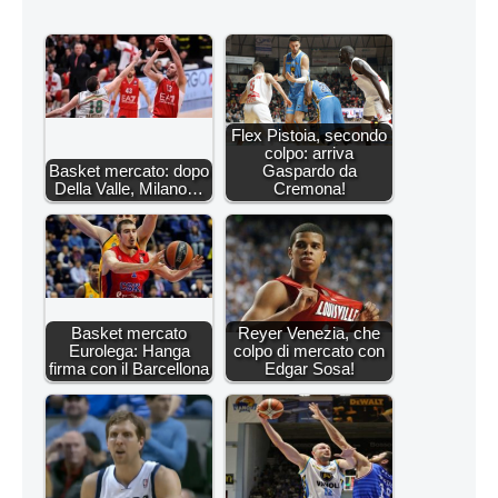
Flex Pistoia, secondo
colpo: arriva
Basket mercato: dopo
Gaspardo da
Della Valle, Milano…
Cremona!
Basket mercato
Reyer Venezia, che
Eurolega: Hanga
colpo di mercato con
firma con il Barcellona
Edgar Sosa!