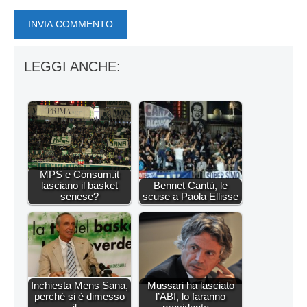
LEGGI ANCHE:
MPS e Consum.it
lasciano il basket
Bennet Cantù, le
senese?
scuse a Paola Ellisse
Inchiesta Mens Sana,
Mussari ha lasciato
perché si è dimesso
l’ABI, lo faranno