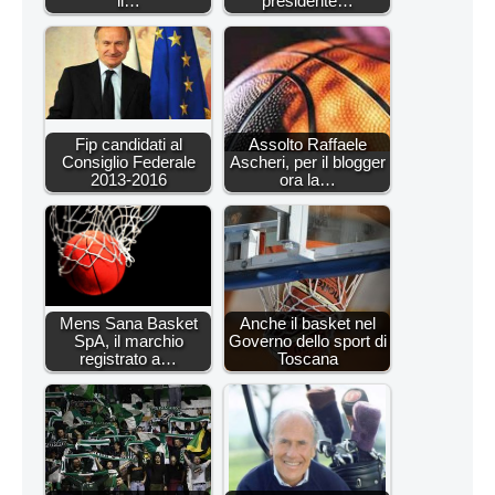
il…
presidente…
Fip candidati al
Assolto Raffaele
Consiglio Federale
Ascheri, per il blogger
2013-2016
ora la…
Mens Sana Basket
Anche il basket nel
SpA, il marchio
Governo dello sport di
registrato a…
Toscana