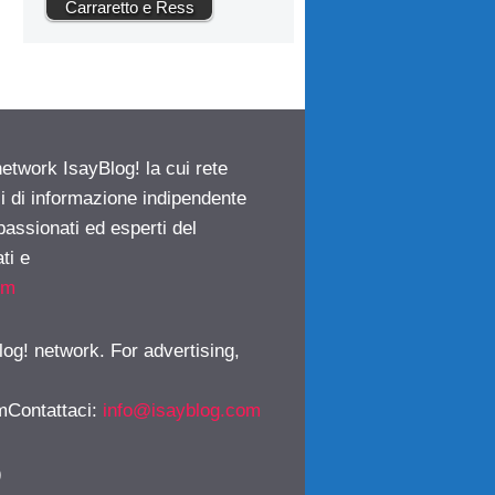
Carraretto e Ress
network IsayBlog! la cui rete
ci di informazione indipendente
passionati ed esperti del
ti e
om
log! network. For advertising,
mContattaci
:
info@isayblog.com
)