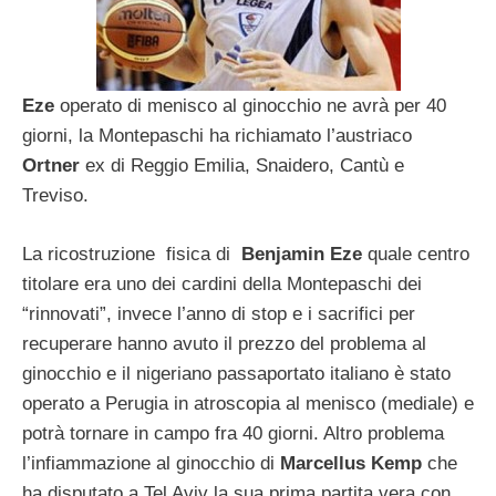
Eze
operato di menisco al ginocchio ne avrà per 40
giorni, la Montepaschi ha richiamato l’austriaco
Ortner
ex di Reggio Emilia, Snaidero, Cantù e
Treviso.
La ricostruzione fisica di
Benjamin Eze
quale centro
titolare era uno dei cardini della Montepaschi dei
“rinnovati”, invece l’anno di stop e i sacrifici per
recuperare hanno avuto il prezzo del problema al
ginocchio e il nigeriano passaportato italiano è stato
operato a Perugia in atroscopia al menisco (mediale) e
potrà tornare in campo fra 40 giorni. Altro problema
l’infiammazione al ginocchio di
Marcellus Kemp
che
ha disputato a Tel Aviv la sua prima partita vera con