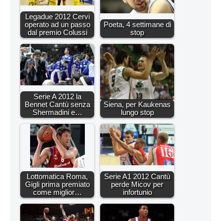
Legadue 2012 Cervi
operato ad un passo
Poeta, 4 settimane di
dal premio Colussi
stop
Serie A 2012 la
Bennet Cantù senza
Siena, per Kaukenas
Shermadini e…
lungo stop
Lottomatica Roma,
Serie A1 2012 Cantù
Gigli prima premiato
perde Micov per
come miglior…
infortunio