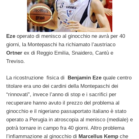
Eze
operato di menisco al ginocchio ne avrà per 40
giorni, la Montepaschi ha richiamato l’austriaco
Ortner
ex di Reggio Emilia, Snaidero, Cantù e
Treviso.
La ricostruzione fisica di
Benjamin Eze
quale centro
titolare era uno dei cardini della Montepaschi dei
“rinnovati”, invece l’anno di stop e i sacrifici per
recuperare hanno avuto il prezzo del problema al
ginocchio e il nigeriano passaportato italiano è stato
operato a Perugia in atroscopia al menisco (mediale) e
potrà tornare in campo fra 40 giorni. Altro problema
l’infiammazione al ginocchio di
Marcellus Kemp
che