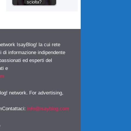
sciolta?
network IsayBlog! la cui rete
ci di informazione indipendente
passionati ed esperti del
ti e
om
log! network. For advertising,
mContattaci
:
info@isayblog.com
)