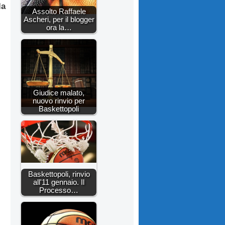
la
Assolto Raffaele
Ascheri, per il blogger
ora la…
Giudice malato,
nuovo rinvio per
Baskettopoli
Baskettopoli, rinvio
all'11 gennaio. Il
Processo…