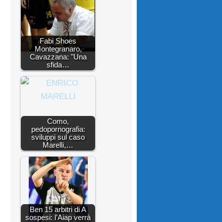
Fabi Shoes
Montegranaro,
Cavazzana: "Una
sfida…
Como,
pedopornografia:
sviluppi sul caso
Marelli,…
Ben 15 arbitri di A
sospesi: l’Aiap verrà