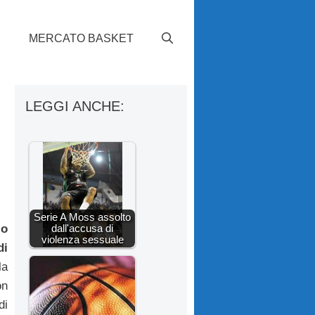
S
MERCATO BASKET
LEGGI ANCHE:
Serie A Moss assolto
dall'accusa di
lo
violenza sessuale
di
la
on
di