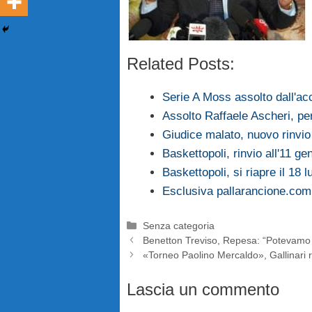
Related Posts:
Serie A Moss assolto dall'ac
Assolto Raffaele Ascheri, per
Giudice malato, nuovo rinvio
Baskettopoli, rinvio all'11 g
Baskettopoli, si riapre il 18 
Esclusiva pallarancione.com, 
Categorie
Senza categoria
Benetton Treviso, Repesa: “Potevamo 
«Torneo Paolino Mercaldo», Gallinari 
Lascia un commento