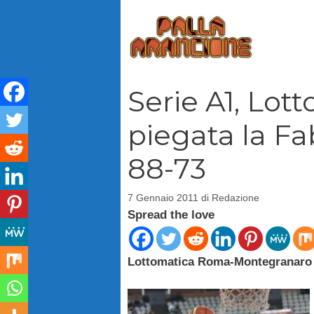
Vai
al
contenuto
Serie A1, Lott
piegata la F
88-73
7 Gennaio 2011
di
Redazione
Spread the love
Lottomatica Roma-Montegranaro 