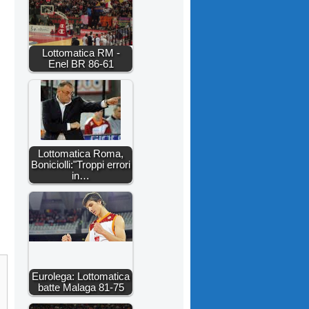
Lottomatica RM -
Enel BR 86-61
Lottomatica Roma,
Boniciolli:"Troppi errori
in…
Eurolega: Lottomatica
batte Malaga 81-75