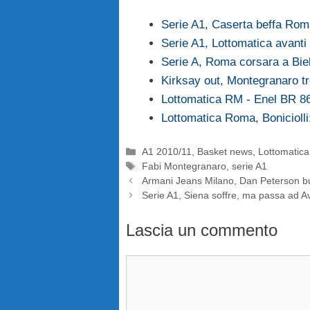
Serie A1, Caserta beffa Rom
Serie A1, Lottomatica avanti
Serie A, Roma corsara a Bie
Kirksay out, Montegranaro t
Lottomatica RM - Enel BR 8
Lottomatica Roma, Boniciolli
Categorie
A1 2010/11
,
Basket news
,
Lottomatic
Tag
Fabi Montegranaro
,
serie A1
Armani Jeans Milano, Dan Peterson b
Serie A1, Siena soffre, ma passa ad A
Lascia un commento
Commento