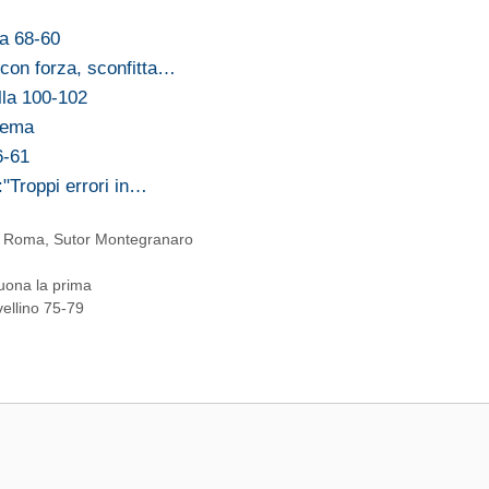
a 68-60
 con forza, sconfitta…
lla 100-102
rema
6-61
:"Troppi errori in…
a Roma
,
Sutor Montegranaro
uona la prima
vellino 75-79