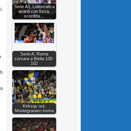
Serie A1, Lottomatica
i.
avanti con forza,
sconfitta…
Serie A, Roma
o
corsara a Biella 100-
102
ch
na
Kirksay out,
Montegranaro trema