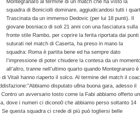
Montegranaro al termine di un match che ha visto la
squadra di Boniciolli dominare, aggiudicandosi tutti i quart
Trascinata da un immenso Dedovic (per lui 18 punti). Il
giovane bosniaco di soli 21 anni con una fasciatura sulla
fronte stile Rambo, per coprire la ferita riportata dai punti
suturati nel match di Caserta, ha preso in mano la
squadra: Roma è partita bene ed ha sempre dato
l’impressione di poter chiudere la contesa da un moment
all’altro, tranne nell’ultimo quarto quando Montegranaro è
e di Vitali hanno riaperto il solco
. Al termine del match il coa
oddisfazione:”Abbiamo disputato u8na buona gara, adesso il
t. Contro un avversario tosto come la Fabi abbiamo offerto u
fesa, dove i numeri ci dicono0 che abbiamo perso soltanto 14
Se questa squadra ci crede di più può togliersi belle