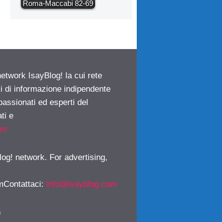
Roma-Maccabi 82-69
network IsayBlog! la cui rete
ci di informazione indipendente
passionati ed esperti del
ti e
om
log! network. For advertising,
mContattaci
:
info@isayblog.com
)