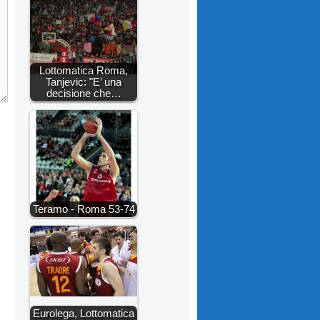
Lottomatica Roma,
Tanjevic: "E’ una
decisione che…
Teramo - Roma 53-74
Eurolega, Lottomatica