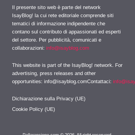
Il presente sito web è parte del network
IsayBlog! la cui rete editoriale comprende siti
tematici di informazione indipendente che
contano sul contributo di appassionati ed esperti
del settore. Per pubblicità, comunicati e
collaborazioni:
info@isayblog.com
This website is part of the IsayBlog! network. For
advertising, press releases and other
opportunities:
info@isayblog.comContattaci
:
info@isa
Dichiarazione sulla Privacy (UE)
Cookie Policy (UE)
Pallarancione.com © 2026. All right reserverd.