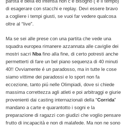
partita é bella ed intensa non c’é bisogno ( e il tempo)
di esagerare con stacchi e replay. Devi essere bravo
a cogliere i tempi giusti, se vuoi far vedere qualcosa
oltre al “live”.
Ma se sei alle prese con una partita che vede una
squadra europea rimanere azzannata alle caviglie dei
mostri sacri
Nba
fino alla fine, di certo potresti anche
permetterti di fare un bel piano sequenza di 40 minuti
40!! Ovviamente é un paradosso, ma in tutte le cose
siamo vittime dei paradossi e lo sport non fa
eccezione, tanto piú nelle Olimpiadi, dove si chiede
massima correttezza agli atleti e poi arbitraggi e giurie
provenienti dai casting internazionali della “
Corrida
”
mandano a carte e quarantotto i sogni e la
preparazione di ragazzi con giudizi che voglio pensare
frutto di incapacità e non di malafede. Ma non ne sono