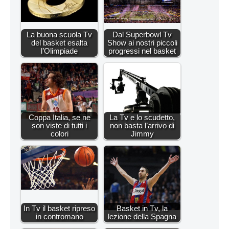
La buona scuola Tv
Dal Superbowl Tv
del basket esalta
Show ai nostri piccoli
l’Olimpiade
progressi nel basket
Coppa Italia, se ne
La Tv e lo scudetto,
son viste di tutti i
non basta l’arrivo di
colori
Jimmy
In Tv il basket ripreso
Basket in Tv, la
in contromano
lezione della Spagna