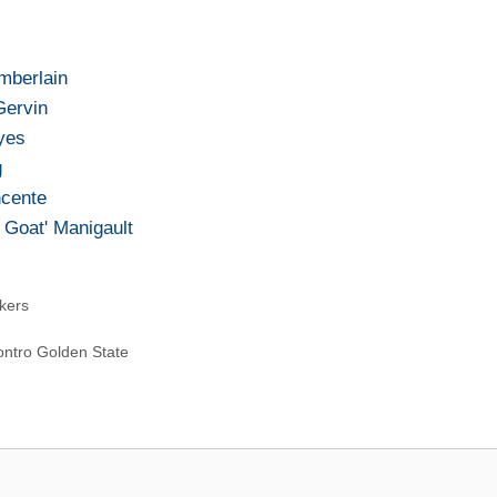
amberlain
Gervin
ayes
g
ncente
e Goat' Manigault
kers
contro Golden State