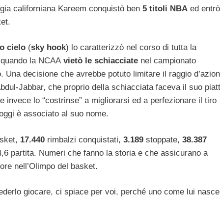
higia californiana Kareem conquistò ben
5 titoli NBA
ed entrò
et.
o cielo
(
sky hook
) lo caratterizzò nel corso di tutta la
a quando la NCAA
vietò le schiacciate
nel campionato
o. Una decisione che avrebbe potuto limitare il raggio d’azio
dul-Jabbar, che proprio della schiacciata faceva il suo piat
e invece lo “costrinse” a migliorarsi ed a perfezionare il tiro
oggi è associato al suo nome.
asket,
17.440
rimbalzi conquistati,
3.189
stoppate,
38.387
4,6 partita. Numeri che fanno la storia e che assicurano a
re nell’Olimpo del basket.
vederlo giocare, ci spiace per voi, perché uno come lui nasce