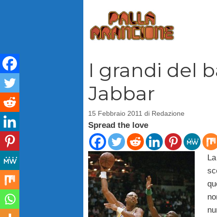
Vai
al
contenuto
I grandi del 
Jabbar
15 Febbraio 2011
di
Redazione
Spread the love
La
sc
qu
no
nu