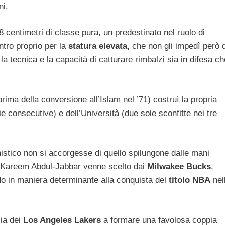
ni.
8 centimetri di classe pura, un predestinato nel ruolo di
ntro proprio per la
statura elevata,
che non gli impedì però d
 la tecnica e la capacità di catturare rimbalzi sia in difesa ch
ima della conversione all’Islam nel ’71) costruì la propria
ie consecutive) e dell’Università (due sole sconfitte nei tre
nistico non si accorgesse di quello spilungone dalle mani
 Kareem Abdul-Jabbar venne scelto dai
Milwakee Bucks
,
do in maniera determinante alla conquista del
titolo NBA
nel
lia dei
Los Angeles Lakers
a formare una favolosa coppia