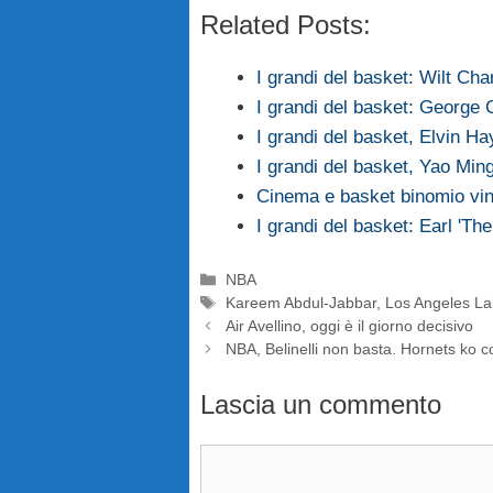
Related Posts:
I grandi del basket: Wilt Ch
I grandi del basket: George 
I grandi del basket, Elvin H
I grandi del basket, Yao Min
Cinema e basket binomio vi
I grandi del basket: Earl 'Th
Categorie
NBA
Tag
Kareem Abdul-Jabbar
,
Los Angeles La
Air Avellino, oggi è il giorno decisivo
NBA, Belinelli non basta. Hornets ko 
Lascia un commento
Commento