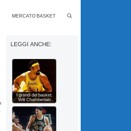
S
MERCATO BASKET
LEGGI ANCHE:
I grandi del basket:
Wilt Chamberlain
n
n