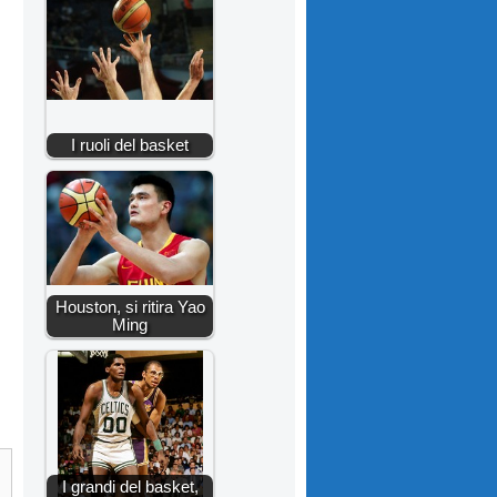
I ruoli del basket
Houston, si ritira Yao
Ming
I grandi del basket,