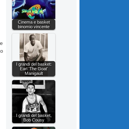
Cinema e basket
binomio vincente
ne
to
I grandi del basket:
Earl 'The Goat'
Manigault
I grandi del basket,
Bob Cousy