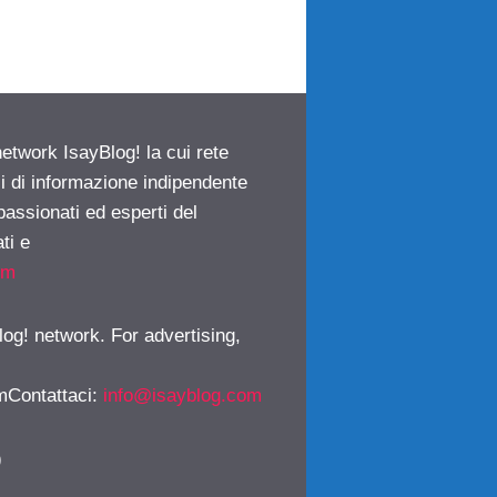
network IsayBlog! la cui rete
ci di informazione indipendente
passionati ed esperti del
ti e
om
log! network. For advertising,
mContattaci
:
info@isayblog.com
)