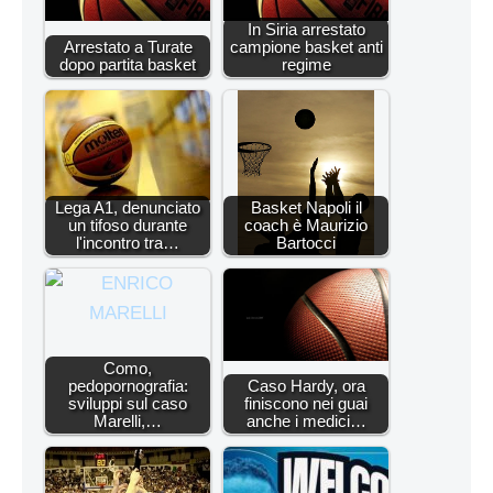
In Siria arrestato
Arrestato a Turate
campione basket anti
dopo partita basket
regime
Lega A1, denunciato
Basket Napoli il
un tifoso durante
coach è Maurizio
l'incontro tra…
Bartocci
Como,
pedopornografia:
Caso Hardy, ora
sviluppi sul caso
finiscono nei guai
Marelli,…
anche i medici…