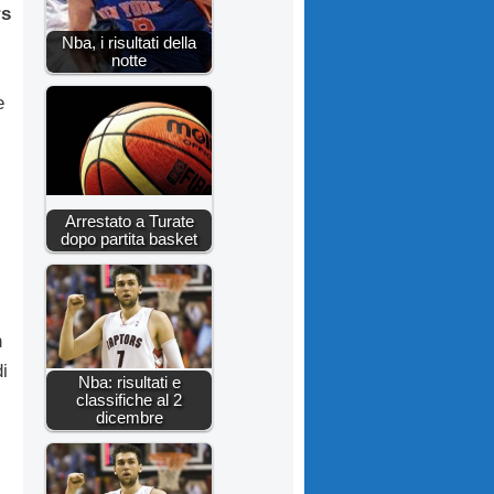
rs
Nba, i risultati della
notte
e
Arrestato a Turate
dopo partita basket
n
i
Nba: risultati e
classifiche al 2
dicembre