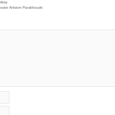
stbay
roster Artsiom Parakhouski