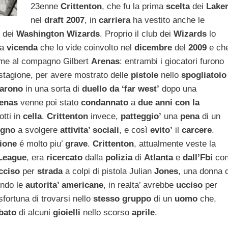
23enne
Crittenton
, che fu la prima
scelta
dei
Lake
nel
draft 2007
, in
carriera
ha vestito anche le
 dei
Washington Wizards
. Proprio il club dei
Wizards
lo
la
vicenda
che lo vide coinvolto nel
dicembre
del
2009
e ch
me al compagno Gilbert
Arenas
: entrambi i giocatori furono
 stagione, per avere mostrato delle
pistole
nello
spogliatoio
darono
in una sorta di
duello da ‘far west’
dopo una
enas
venne poi stato
condannato
a
due anni con la
tti in
cella
.
Crittenton
invece,
patteggio’
una
pena
di un
egno
a svolgere
attivita’ sociali
, e così
evito’
il
carcere
.
zione
é molto piu’
grave
.
Crittenton
, attualmente veste la
League
, era
ricercato
dalla
polizia
di
Atlanta
e
dall’Fbi
co
cciso
per
strada
a colpi di pistola Julian
Jones
, una donna d
ondo le
autorita’ americane
, in realta’ avrebbe
ucciso
per
sfortuna di trovarsi nello
stesso gruppo
di un
uomo
che,
bato
di alcuni
gioielli
nello scorso
aprile
.