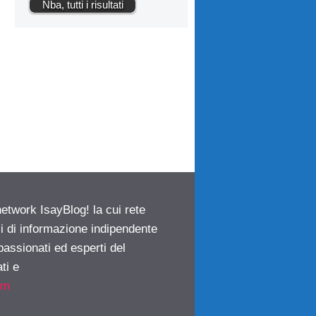
Nba, tutti i risultati
network IsayBlog! la cui rete
ci di informazione indipendente
passionati ed esperti del
ti e
om