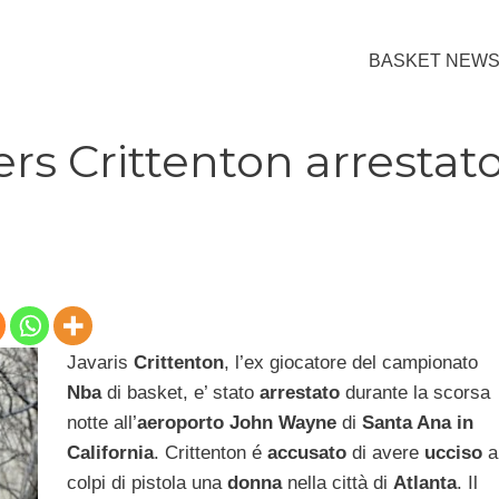
BASKET NEW
ers Crittenton arrestat
Javaris
Crittenton
, l’ex giocatore del campionato
Nba
di basket, e’ stato
arrestato
durante la scorsa
notte all’
aeroporto
John Wayne
di
Santa Ana in
California
. Crittenton é
accusato
di avere
ucciso
a
colpi di pistola una
donna
nella città di
Atlanta
. Il