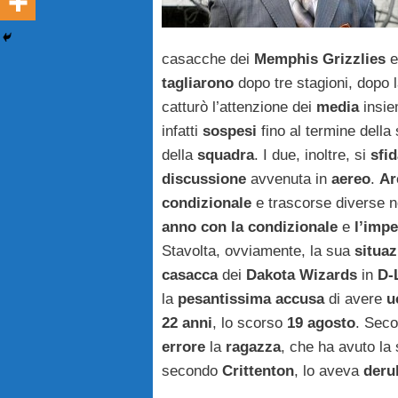
casacche dei
Memphis Grizzlies
e
tagliarono
dopo tre stagioni, dopo 
catturò l’attenzione dei
media
insie
infatti
sospesi
fino al termine della
della
squadra
. I due, inoltre, si
sfi
discussione
avvenuta in
aereo
.
Ar
condizionale
e trascorse diverse no
anno con la condizionale
e
l’imp
Stavolta, ovviamente, la sua
situa
casacca
dei
Dakota Wizards
in
D-
la
pesantissima accusa
di avere
u
22 anni
, lo scorso
19 agosto
. Sec
errore
la
ragazza
, che ha avuto la 
secondo
Crittenton
, lo aveva
deru