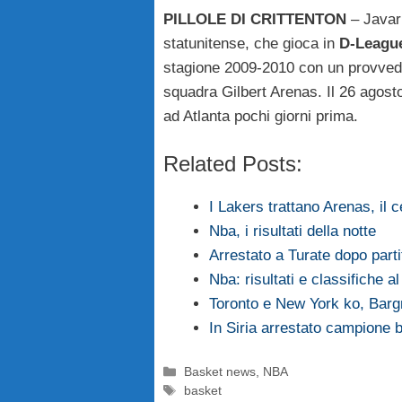
PILLOLE DI CRITTENTON
– Javar
statunitense, che gioca in
D-Leagu
stagione 2009-2010 con un provvedi
squadra Gilbert Arenas. Il 26 agost
ad Atlanta pochi giorni prima.
Related Posts:
I Lakers trattano Arenas, il c
Nba, i risultati della notte
Arrestato a Turate dopo part
Nba: risultati e classifiche a
Toronto e New York ko, Bargn
In Siria arrestato campione 
Categorie
Basket news
,
NBA
Tag
basket