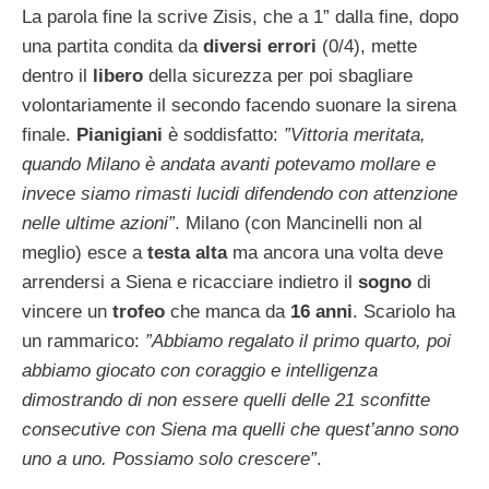
La parola fine la scrive Zisis, che a 1” dalla fine, dopo
una partita condita da
diversi errori
(0/4), mette
dentro il
libero
della sicurezza per poi sbagliare
volontariamente il secondo facendo suonare la sirena
finale.
Pianigiani
è soddisfatto:
”Vittoria meritata,
quando Milano è andata avanti potevamo mollare e
invece siamo rimasti lucidi difendendo con attenzione
nelle ultime azioni”
. Milano (con Mancinelli non al
meglio) esce a
testa alta
ma ancora una volta deve
arrendersi a Siena e ricacciare indietro il
sogno
di
vincere un
trofeo
che manca da
16 anni
. Scariolo ha
un rammarico:
”Abbiamo regalato il primo quarto, poi
abbiamo giocato con coraggio e intelligenza
dimostrando di non essere quelli delle 21 sconfitte
consecutive con Siena ma quelli che quest’anno sono
uno a uno. Possiamo solo crescere”
.