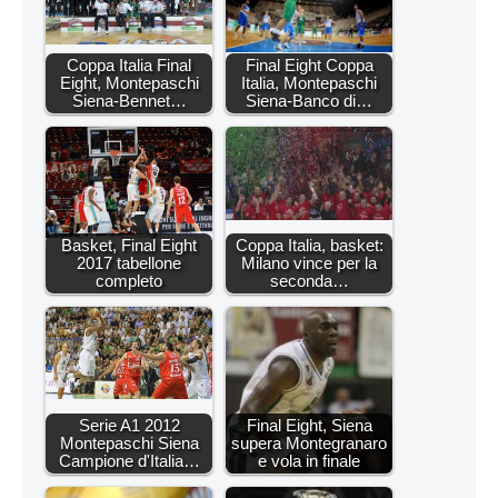
Coppa Italia Final
Final Eight Coppa
Eight, Montepaschi
Italia, Montepaschi
Siena-Bennet…
Siena-Banco di…
Basket, Final Eight
Coppa Italia, basket:
2017 tabellone
Milano vince per la
completo
seconda…
Serie A1 2012
Final Eight, Siena
Montepaschi Siena
supera Montegranaro
Campione d'Italia…
e vola in finale