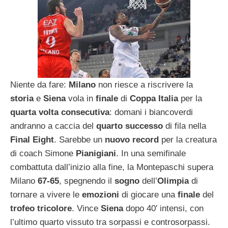
Niente da fare:
Milano
non riesce a riscrivere la
storia
e
Siena
vola in
finale
di
Coppa Italia
per la
quarta volta consecutiva
: domani i biancoverdi
andranno a caccia del
quarto successo
di fila nella
Final Eight
. Sarebbe un
nuovo record
per la creatura
di coach Simone
Pianigiani
. In una semifinale
combattuta dall’inizio alla fine, la Montepaschi supera
Milano
67-65
, spegnendo il
sogno
dell’
Olimpia
di
tornare a vivere le
emozioni
di giocare una
finale
del
trofeo tricolore
. Vince
Siena
dopo 40′ intensi, con
l’ultimo quarto vissuto tra sorpassi e controsorpassi.