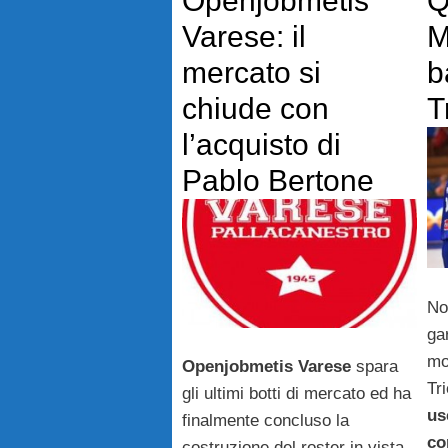
Openjobmetis
Q
Varese: il
M
mercato si
b
chiude con
T
l’acquisto di
Pablo Bertone
No
gar
mon
Openjobmetis Varese
spara
Tr
gli ultimi botti di mercato ed ha
us
finalmente concluso la
co
costruzione del roster in vista