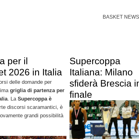
BASKET NEW
a per il
Supercoppa
t 2026 in Italia
Italiana: Milano
sfiderà Brescia i
porsi delle domande per
sima
griglia di partenza per
finale
alia
. La
Supercoppa è
te discorsi scaramantici, è
ovamente grandi possibilità