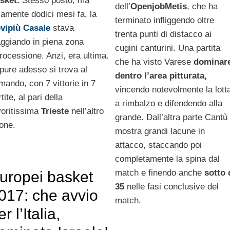
sket.
Stesso posto, ma
dell’
OpenjobMetis
, che ha
lamente dodici mesi fa, la
terminato infliggendo oltre
vipiù Casale
stava
trenta punti di distacco ai
aggiando in piena zona
cugini canturini. Una partita
trocessione. Anzi, era ultima.
che ha visto Varese
dominar
pure adesso si trova al
dentro l’area pitturata,
mando, con 7 vittorie in 7
vincendo notevolmente la lott
tite, al pari della
a rimbalzo e difendendo alla
voritissima
Trieste
nell’altro
grande. Dall’altra parte Cantù
rone.
mostra grandi lacune in
attacco, staccando poi
completamente la spina dal
match e finendo anche
sotto 
uropei basket
35
nelle fasi conclusive del
017: che avvio
match.
er l’Italia,