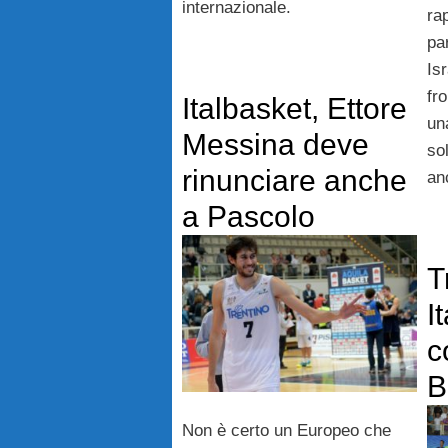
internazionale.
ra
par
Isr
fr
Italbasket, Ettore
una
Messina deve
so
rinunciare anche
an
a Pascolo
T
I
c
B
Non è certo un Europeo che