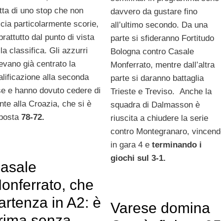
atta di uno stop che non
davvero da gustare fino
scia particolarmente scorie,
all’ultimo secondo. Da una
prattutto dal punto di vista
parte si sfideranno Fortitudo
la classifica. Gli azzurri
Bologna contro Casale
evano già centrato la
Monferrato, mentre dall’altra
alificazione alla seconda
parte si daranno battaglia
se e hanno dovuto cedere di
Trieste e Treviso. Anche la
onte alla Croazia, che si è
squadra di Dalmasson è
posta
78-72.
riuscita a chiudere la serie
contro Montegranaro, vincend
in gara 4 e
terminando i
giochi sul 3-1.
asale
onferrato, che
artenza in A2: è
Varese domina
rima senza