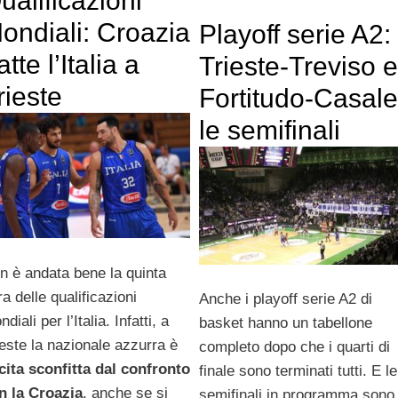
ualificazioni
ondiali: Croazia
Playoff serie A2:
atte l’Italia a
Trieste-Treviso e
rieste
Fortitudo-Casale
le semifinali
n è andata bene la quinta
a delle qualificazioni
Anche i playoff serie A2 di
diali per l’Italia. Infatti, a
basket hanno un tabellone
ieste la nazionale azzurra è
completo dopo che i quarti di
cita sconfitta dal confronto
finale sono terminati tutti. E le
n la Croazia
, anche se si
semifinali in programma sono