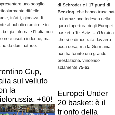
ppresentare uno scoglio
di Schroder e i 17 punti di
ticolarmente difficile.
Benzing
, che hanno trascinat
aele, infatti, giocava di
la formazione tedesca nella
onte al pubblico amico e in
gara d’apertura degli Europei
 bolgia infernale l’Italia non
basket a Tel Aviv. Un’Ucraina
lo ne è uscita indenne, ma
che si è dimostrata davvero
che da dominatrice.
poca cosa, ma la Germania
non ha fornito una grande
prestazione, vincendo
solamente
75-63
.
rentino Cup,
talia sul velluto
on la
Europei Under
ielorussia, +60!
20 basket: è il
trionfo della