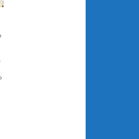
e
ù
o