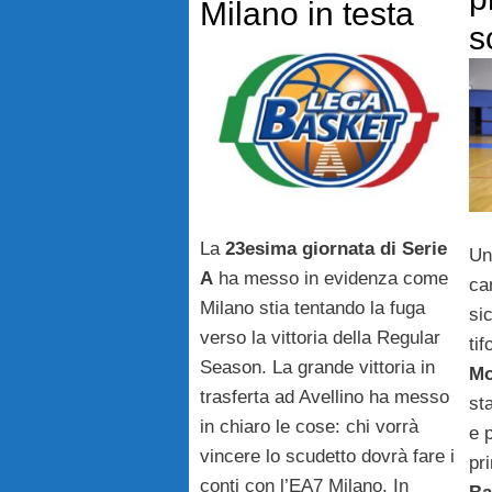
Milano in testa
s
La
23esima giornata di Serie
Un
A
ha messo in evidenza come
ca
Milano stia tentando la fuga
si
verso la vittoria della Regular
tif
Season. La grande vittoria in
Mo
trasferta ad Avellino ha messo
st
in chiaro le cose: chi vorrà
e 
vincere lo scudetto dovrà fare i
pr
conti con l’EA7 Milano. In