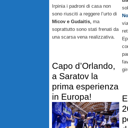
Ba
Irpinia i padroni di casa non
so
sono riusciti a reggere l’urto di
No
Micov e Gudaitis,
ma
vi
soprattutto sono stati frenati da
re
una scarsa vena realizzativa.
Ep
co
par
fa
Capo d’Orlando,
gi
a Saratov la
prima esperienza
in Europa!
E
2
p