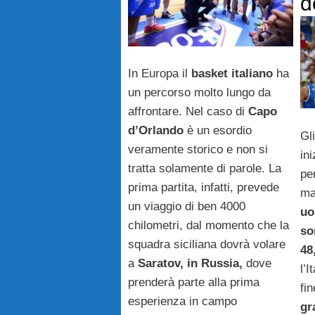
d
In Europa il
basket italiano
ha
un percorso molto lungo da
affrontare. Nel caso di
Capo
d’Orlando
è un esordio
Gl
veramente storico e non si
in
tratta solamente di parole. La
per
prima partita, infatti, prevede
ma
un viaggio di ben 4000
uo
chilometri, dal momento che la
so
squadra siciliana dovrà volare
48
a
Saratov, in Russia,
dove
l’I
prenderà parte alla prima
fi
esperienza in campo
gr