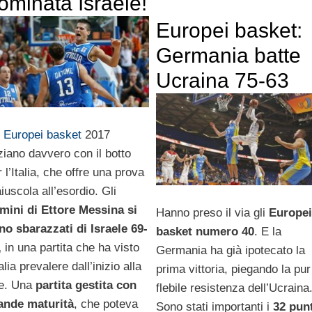
ominata Israele!
Europei basket:
Germania batte
Ucraina 75-63
i
Europei basket
2017
iziano davvero con il botto
 l’Italia, che offre una prova
iuscola all’esordio. Gli
mini di Ettore Messina si
Hanno preso il via gli
Europei
no sbarazzati di Israele 69-
basket numero 40
. E la
,
in una partita che ha visto
Germania ha già ipotecato la
talia prevalere dall’inizio alla
prima vittoria, piegando la pur
ne. Una
partita gestita con
flebile resistenza dell’Ucraina
ande maturità
, che poteva
Sono stati importanti i
32 punt