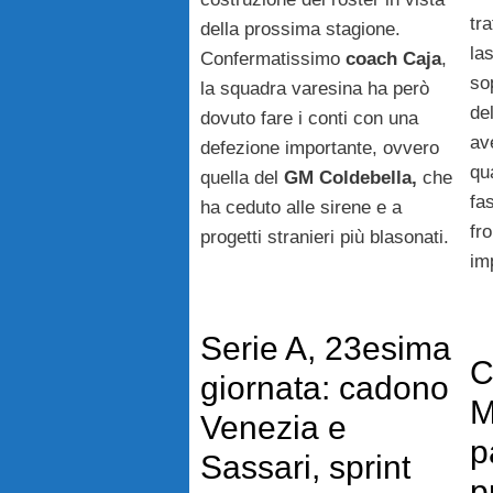
tr
della prossima stagione.
la
Confermatissimo
coach Caja
,
so
la squadra varesina ha però
del
dovuto fare i conti con una
av
defezione importante, ovvero
qu
quella del
GM Coldebella,
che
fa
ha ceduto alle sirene e a
fr
progetti stranieri più blasonati.
im
Serie A, 23esima
C
giornata: cadono
M
Venezia e
p
Sassari, sprint
p