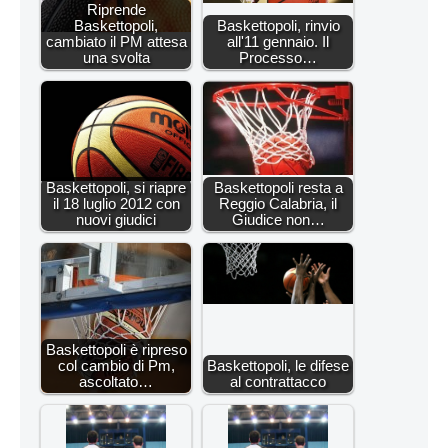
Riprende
Baskettopoli,
Baskettopoli, rinvio
cambiato il PM attesa
all'11 gennaio. Il
una svolta
Processo…
Baskettopoli, si riapre
Baskettopoli resta a
il 18 luglio 2012 con
Reggio Calabria, il
nuovi giudici
Giudice non…
Baskettopoli è ripreso
col cambio di Pm,
Baskettopoli, le difese
ascoltato…
al contrattacco