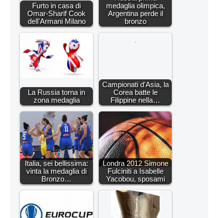
Furto in casa di
medaglia olimpica,
Omar-Sharif Cook
Argentina perde il
dell'Armani Milano
bronzo
Campionati d'Asia, la
La Russia torna in
Corea batte le
zona medaglia
Filippine nella…
Italia, sei bellissima:
Londra 2012 Simone
vinta la medaglia di
Fulciniti a Isabelle
Bronzo…
Yacobou, sposami