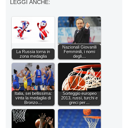
LEGGI ANCHE:
Nazionali Giovanili
La Russia torna in
Femminili, i nomi
zona medaglia
degli…
Italia, sei bellissima:
Sorteggio europeo
vinta la medaglia di
2013, russi, turchi e
Bronzo…
greci per…