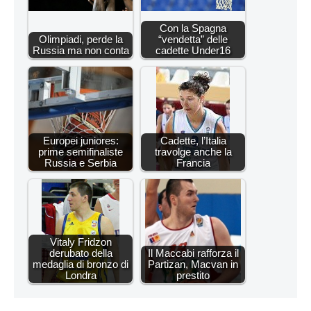
Con la Spagna
Olimpiadi, perde la
“vendetta” delle
Russia ma non conta
cadette Under16
Europei juniores:
Cadette, l’Italia
prime semifinaliste
travolge anche la
Russia e Serbia
Francia
Vitaly Fridzon
derubato della
Il Maccabi rafforza il
medaglia di bronzo di
Partizan, Macvan in
Londra
prestito