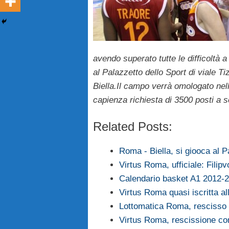
avendo superato tutte le difficoltà a
al Palazzetto dello Sport di viale Ti
Biella.Il campo verrà omologato nel
capienza richiesta di 3500 posti a 
Related Posts:
Roma - Biella, si giooca al P
Virtus Roma, ufficiale: Filip
Calendario basket A1 2012-
Virtus Roma quasi iscritta a
Lottomatica Roma, rescisso il
Virtus Roma, rescissione co