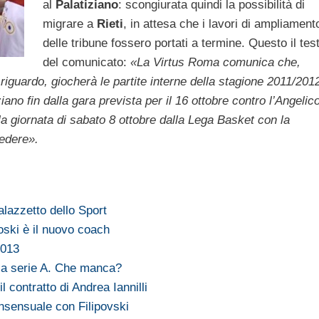
al
Palatiziano
: scongiurata quindi la possibilità di
migrare a
Rieti
, in attesa che i lavori di ampliament
delle tribune fossero portati a termine. Questo il tes
del comunicato:
«La Virtus Roma comunica che,
 riguardo, giocherà le partite interne della stagione 2011/201
ziano fin dalla gara prevista per il 16 ottobre contro l’Angelic
la giornata di sabato 8 ottobre dalla Lega Basket con la
sedere».
alazzetto dello Sport
voski è il nuovo coach
2013
lla serie A. Che manca?
 contratto di Andrea Iannilli
nsensuale con Filipovski