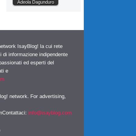
Adeola Dagunduro
network IsayBlog! la cui rete
ci di informazione indipendente
passionati ed esperti del
ti e
om
log! network. For advertising,
mContattaci
:
info@isayblog.com
)