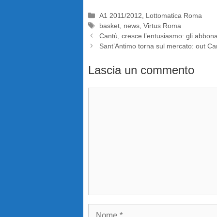
Categorie
A1 2011/2012
,
Lottomatica Roma
Tag
basket
,
news
,
Virtus Roma
Cantù, cresce l’entusiasmo: gli abbon
Sant’Antimo torna sul mercato: out C
Lascia un commento
Commento
Nome