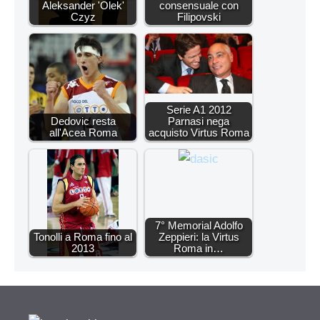
Aleksander 'Olek'
consensuale con
Czyz
Filipovski
Serie A1 2012
Dedovic resta
Parnasi nega
all'Acea Roma
acquisto Virtus Roma
7° Memorial Adolfo
Tonolli a Roma fino al
Zeppieri: la Virtus
2013
Roma in…