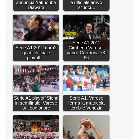
annuncia Yakhouba
é ufficiale arrivo
Diawara
Vitucci…
Serie A1 2012
Serie A1 2012 gara2
Cimberio Varese-
quarti di finale
Vanoli Cremona 78-
playoff…
66
Serie A1 playoff Siena
Serie A1, Varese
in semifinale, Varese
ferma la matricola
out con onore
terribile Venezia