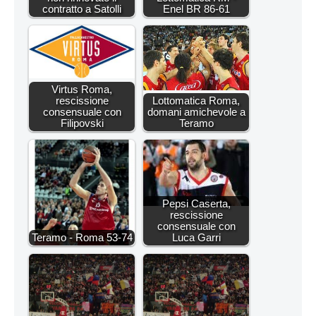
contratto a Satolli
Enel BR 86-61
Virtus Roma,
rescissione
Lottomatica Roma,
consensuale con
domani amichevole a
Filipovski
Teramo
Pepsi Caserta,
rescissione
consensuale con
Teramo - Roma 53-74
Luca Garri