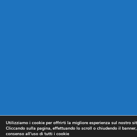
Utilizziamo i cookie per offrirti la migliore esperienza sul nostro si
Cliccando sulla pagina, effettuando lo scroll o chiudendo il banner, 
consenso all’uso di tutti i cookie