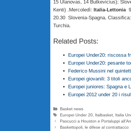
15 Ulanovas, 14 Butkevicius); Slov
Kenti) .Mercoledì:
Italia-Lettonia
9
20.30 Slovenia-Spagna
.
Classifica:
Turchia.
Related Posts:
Europei Under20: riscossa f
Europei Under20: pesante to
Federico Mussini nel quintett
Europei giovanili: 3 titoli a
Europei juniores: Spagna e L
Europei 2012 under 20 i risul
Categorie
Basket news
Tag
Europei Under 20
,
Italbasket
,
Italia U
Pascucci a Houston e Portaluppi all’A
Baskettopoli, le difese al contrattacco