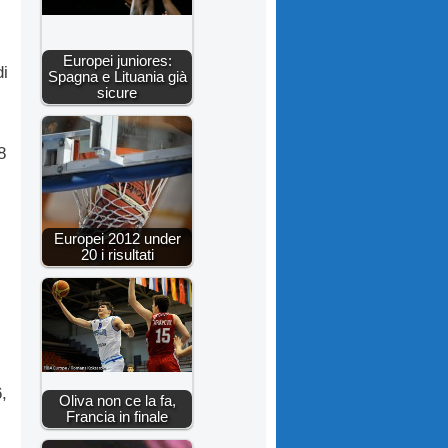
Europei juniores:
di
Spagna e Lituania già
sicure
8
Europei 2012 under
20 i risultati
,
Oliva non ce la fa,
Francia in finale