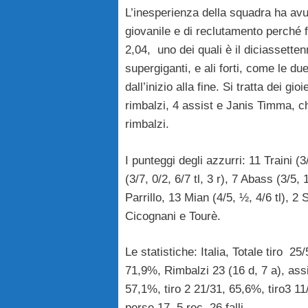
L’inesperienza della squadra ha av
giovanile e di reclutamento perché fa
2,04, uno dei quali è il diciassette
supergiganti, e ali forti, come le du
dall’inizio alla fine. Si tratta dei gi
rimbalzi, 4 assist e Janis Timma, che
rimbalzi.
I punteggi degli azzurri: 11 Traini (3
(3/7, 0/2, 6/7 tl, 3 r), 7 Abass (3/5, 
Parrillo, 13 Mian (4/5, ½, 4/6 tl), 2 S
Cicognani e Tourè.
Le statistiche: Italia, Totale tiro 2
71,9%, Rimbalzi 23 (16 d, 7 a), assis
57,1%, tiro 2 21/31, 65,6%, tiro3 1
perse 17, 5 rec, 26 falli