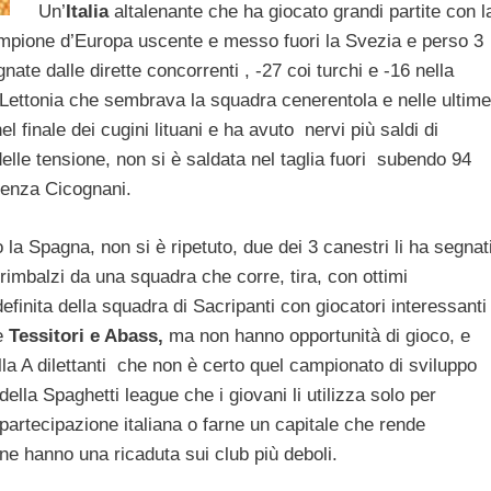
Un’
Italia
altalenante che ha giocato grandi partite con l
ampione d’Europa uscente e messo fuori la Svezia e perso 3
nate dalle dirette concorrenti , -27 coi turchi e -16 nella
 Lettonia che sembrava la squadra cenerentola e nelle ultime
el finale dei cugini lituani e ha avuto nervi più saldi di
delle tensione, non si è saldata nel taglia fuori subendo 94
 senza Cicognani.
 la Spagna, non si è ripetuto, due dei 3 canestri li ha segnat
rimbalzi da una squadra che corre, tira, con ottimi
efinita della squadra di Sacripanti con giocatori interessanti
e
Tessitori e Abass,
ma non hanno opportunità di gioco, e
la A dilettanti che non è certo quel campionato di sviluppo
ella Spaghetti league che i giovani li utilizza solo per
 partecipazione italiana o farne un capitale che rende
ine hanno una ricaduta sui club più deboli.