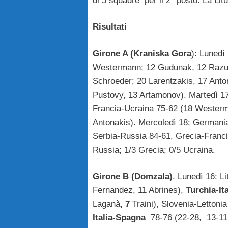
di 5 squadre per il 2° posto. La Litu
Risultati
Girone A (Kraniska Gora
): Lunedì
Westermann; 12 Gudunak, 12 Razum
Schroeder; 20 Larentzakis, 17 Anton
Pustovy, 13 Artamonov). Martedì 1
Francia-Ucraina 75-62 (18 Westerma
Antonakis). Mercoledì 18: Germani
Serbia-Russia 84-61, Grecia-Francia
Russia; 1/3 Grecia; 0/5 Ucraina.
Girone B (Domzala)
. Lunedì 16: L
Fernandez, 11 Abrines),
Turchia-It
Laganà
, 7
Traini), Slovenia-Lettoni
Italia-Spagna
78-76 (22-28, 13-11,