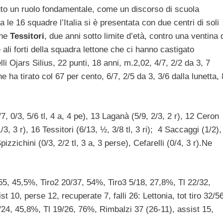
uto un ruolo fondamentale, come un discorso di scuola
 le 16 squadre l’Italia si è presentata con due centri di soli
nne
Tessitori
, due anni sotto limite d’età, contro una ventina 
e ali forti della squadra lettone che ci hanno castigato
oielli Ojars Silius, 22 punti, 18 anni, m.2,02, 4/7, 2/2 da 3, 7
 ha tirato col 67 per cento, 6/7, 2/5 da 3, 3/6 dalla lunetta, 
/7, 0/3, 5/6 tl, 4 a, 4 pe), 13 Laganà (5/9, 2/3, 2 r), 12 Ceron
1/3, 3 r), 16 Tessitori (6/13, ½, 3/8 tl, 3 ri); 4 Saccaggi (1/2),
pizzichini (0/3, 2/2 tl, 3 a, 3 perse), Cefarelli (0/4, 3 r).Ne
5/55, 45,5%, Tiro2 20/37, 54%, Tiro3 5/18, 27,8%, Tl 22/32,
t 10, perse 12, recuperate 7, falli 26: Lettonia, tot tiro 32/56
1/24, 45,8%, Tl 19/26, 76%, Rimbalzi 37 (26-11), assist 15,