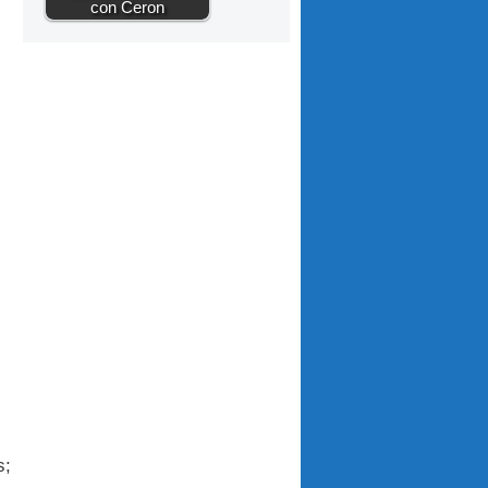
con Ceron
s;