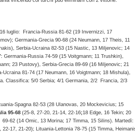
ania vincendo coi turchi può eliminarli con 2 vittorie.
 16 luglio: Francia-Russia 81-62 (19 Invernizzi, 17
ov); Germania-Grecia 90-68 (24 Neumann, 17 Theis, 11
akis), Serbia-Ucraina 82-53 (15 Nastic, 13 Miljenovic; 14
7: Germania-Russia 74-59 (15 Voitgmann; 11 Trushkin),
nn; 23 Pustovy), Serbia-Grecia 89-69 (16 Miljenovic; 21
a-Ucraina 81-74 (17 Neumann, 16 Voigtmann; 18 Mishula),
. Classifica: 5/0 Serbia; 4/1 Germania, 2/2 Francia, 2/3
ituania-Spagna 82-53 (28 Ulanovas, 20 Mockevicius; 15
alia 95-68
(25-8, 27-20, 21-14, 22-16
;
18 Edge, 16 Tekin; 20
a 69-62 (14 Omic, 13 Morina; 17 Timma, 15 Silins). Martedì:
 22-17, 21-20); Lituania-Lettonia 78-75 (15 Timma, Heimani