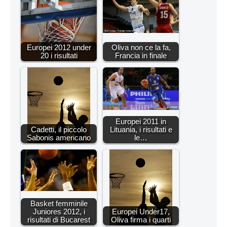
Europei 2012 under
Oliva non ce la fa,
20 i risultati
Francia in finale
Europei 2011 in
Cadetti, il piccolo
Lituania, i risultati e
Sabonis americano
le…
Basket femminile
Juniores 2012, i
Europei Under17,
risultati di Bucarest
Oliva firma i quarti