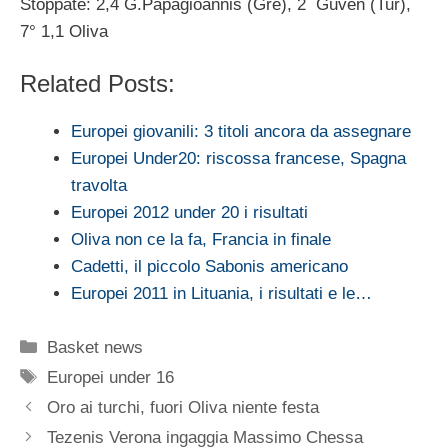
Stoppate: 2,4 G.Papagioannis (Gre), 2 Guven (Tur),
7° 1,1 Oliva
Related Posts:
Europei giovanili: 3 titoli ancora da assegnare
Europei Under20: riscossa francese, Spagna
travolta
Europei 2012 under 20 i risultati
Oliva non ce la fa, Francia in finale
Cadetti, il piccolo Sabonis americano
Europei 2011 in Lituania, i risultati e le…
Categorie
Basket news
Tag
Europei under 16
Oro ai turchi, fuori Oliva niente festa
Tezenis Verona ingaggia Massimo Chessa