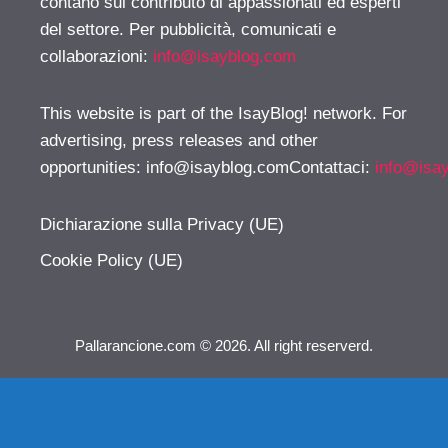
contano sul contributo di appassionati ed esperti
del settore. Per pubblicità, comunicati e
collaborazioni:
info@isayblog.com
This website is part of the IsayBlog! network. For
advertising, press releases and other
opportunities:
info@isayblog.comContattaci
:
info@isa
Dichiarazione sulla Privacy (UE)
Cookie Policy (UE)
Pallarancione.com © 2026. All right reserverd.