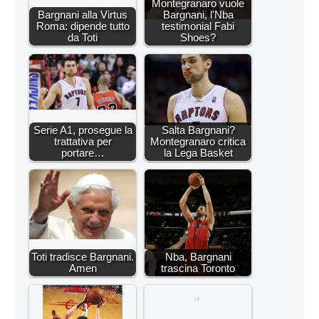
Montegranaro vuole
Bargnani alla Virtus
Bargnani, l'Nba
Roma: dipende tutto
testimonial Fabi
da Toti
Shoes?
Serie A1, prosegue la
Salta Bargnani?
trattativa per
Montegranaro critica
portare…
la Lega Basket
Toti tradisce Bargnani.
Nba, Bargnani
Amen
trascina Toronto