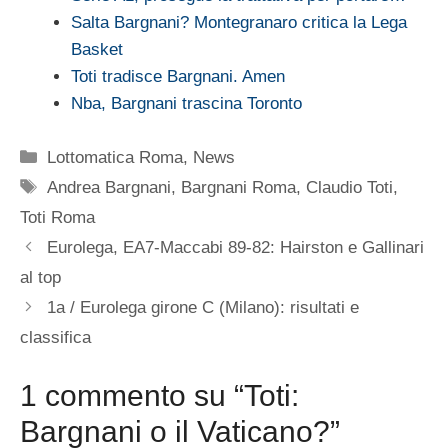
Salta Bargnani? Montegranaro critica la Lega
Basket
Toti tradisce Bargnani. Amen
Nba, Bargnani trascina Toronto
Categorie
Lottomatica Roma
,
News
Tag
Andrea Bargnani
,
Bargnani Roma
,
Claudio Toti
,
Toti Roma
Eurolega, EA7-Maccabi 89-82: Hairston e Gallinari
al top
1a / Eurolega girone C (Milano): risultati e
classifica
1 commento su “Toti:
Bargnani o il Vaticano?”