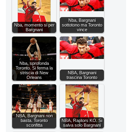
Nba, Bargnani
Nba, momento si per
sottotono ma Toronto
Bargnani
vince
Nba, sprofonda
Toronto. Si ferma la
striscia di New
NBA, Bargnani
Orleans
trascina Toronto
NBA, Bargnani non
basta. Toronto
NBA, Raptors KO. Si
sconfitta
salva solo Bargnani