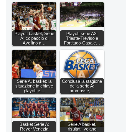
Playoff basket, Serie
Playoff serie A2:
A: colpaccio di
Trieste-Treviso e
Avellino a…
Fortitudo-Casale…
Serie A, basket: la
Conclusa la stagione
situazione in chiave
della serie A:
playoff e…
promosse,…
Basket Serie A:
Serie A basket,
Reyer Venezia
risultati: volano