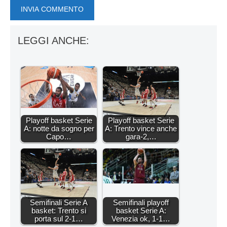
LEGGI ANCHE:
Playoff basket Serie
Playoff basket Serie
A: notte da sogno per
A: Trento vince anche
Capo…
gara-2,…
Semifinali Serie A
Semifinali playoff
basket: Trento si
basket Serie A:
porta sul 2-1…
Venezia ok, 1-1…